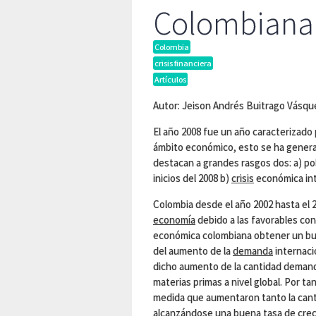
Colombiana
Colombia
crisis financiera
Artículos
Autor: Jeison Andrés Buitrago Vásque
El año 2008 fue un año caracterizado
ámbito económico, esto se ha genera
destacan a grandes rasgos dos: a) pol
inicios del 2008 b)
crisis
económica int
Colombia desde el año 2002 hasta el 2
economía
debido a las favorables con
económica colombiana obtener un bue
del aumento de la
demanda
internaci
dicho aumento de la cantidad demand
materias primas a nivel global. Por 
medida que aumentaron tanto la can
alcanzándose una buena tasa de
cre