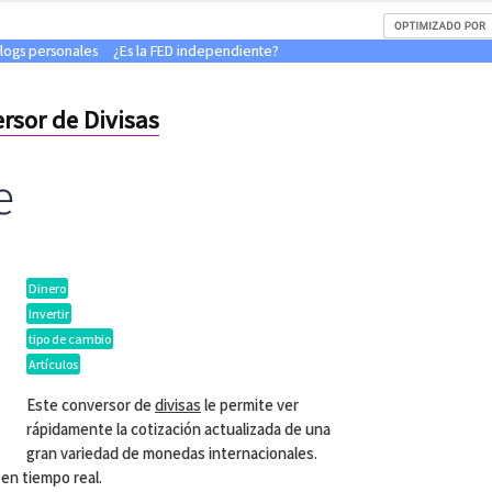
blogs personales
¿Es la FED independiente?
rsor de Divisas
e
Dinero
Invertir
tipo de cambio
Artículos
Este conversor de
divisas
le permite ver
rápidamente la cotización actualizada de una
gran variedad de monedas internacionales.
 en tiempo real.