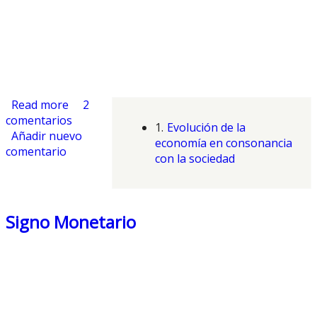
Read more
about La Energía como Valor de Referencia
2
comentarios
Monetario
1.
Evolución de la
Añadir nuevo
economía en consonancia
comentario
con la sociedad
Signo Monetario