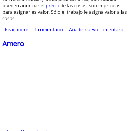
pueden anunciar el
precio
de las cosas, son impropias
para asignarles valor. Sólo el trabajo le asigna valor a las
cosas.
Read more
about ¿Puede concebirse un mundo donde no
1 comentario
Añadir nuevo comentario
exista el dinero?
Amero