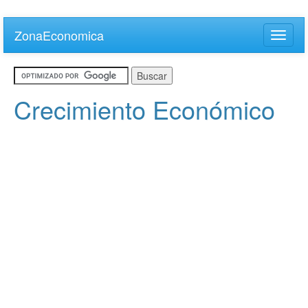
Skip
to
ZonaEconomica
Toggle
main
naviga
content
Crecimiento Económico