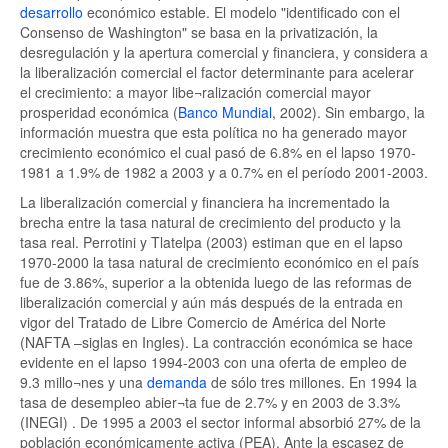
desarrollo
económico estable. El modelo "identificado con el
Consenso de Washington" se basa en la privatización, la
desregulación y la apertura comercial y financiera, y considera a
la liberalización comercial el factor determinante para acelerar
el crecimiento: a mayor libe¬ralización comercial mayor
prosperidad económica (
Banco Mundial
, 2002). Sin embargo, la
información muestra que esta política no ha generado mayor
crecimiento económico el cual pasó de 6.8% en el lapso 1970-
1981 a 1.9% de 1982 a 2003 y a 0.7% en el período 2001-2003.
La liberalización comercial y financiera ha incrementado la
brecha entre la tasa natural de crecimiento del producto y la
tasa real. Perrotini y Tlatelpa (2003) estiman que en el lapso
1970-2000 la tasa natural de crecimiento económico en el país
fue de 3.86%, superior a la obtenida luego de las reformas de
liberalización comercial y aún más después de la entrada en
vigor del Tratado de Libre Comercio de América del Norte
(NAFTA –siglas en Ingles). La contracción económica se hace
evidente en el lapso 1994-2003 con una oferta de empleo de
9.3 millo¬nes y una
demanda
de sólo tres millones. En 1994 la
tasa de desempleo abier¬ta fue de 2.7% y en 2003 de 3.3%
(INEGI) . De 1995 a 2003 el sector informal absorbió 27% de la
población económicamente activa (PEA). Ante la escasez de