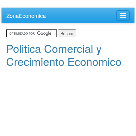
Skip
to
ZonaEconomica
Toggle
main
naviga
content
Politica Comercial y
Crecimiento Economico