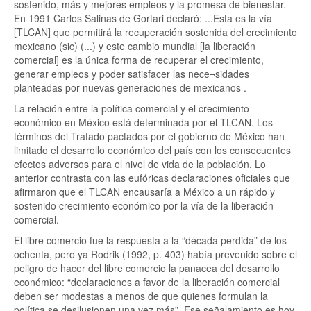
sostenido, más y mejores empleos y la promesa de bienestar.
En 1991 Carlos Salinas de Gortari declaró: ...Esta es la vía
[TLCAN] que permitirá la recuperación sostenida del crecimiento
mexicano (sic) (...) y este cambio mundial [la liberación
comercial] es la única forma de recuperar el crecimiento,
generar empleos y poder satisfacer las nece¬sidades
planteadas por nuevas generaciones de mexicanos .
La relación entre la política comercial y el crecimiento
económico en México está determinada por el TLCAN. Los
términos del Tratado pactados por el gobierno de México han
limitado el desarrollo económico del país con los consecuentes
efectos adversos para el nivel de vida de la población. Lo
anterior contrasta con las eufóricas declaraciones oficiales que
afirmaron que el TLCAN encausaría a México a un rápido y
sostenido crecimiento económico por la vía de la liberación
comercial.
El libre comercio fue la respuesta a la “década perdida” de los
ochenta, pero ya Rodrik (1992, p. 403) había prevenido sobre el
peligro de hacer del libre comercio la panacea del desarrollo
económico: “declaraciones a favor de la liberación comercial
deben ser modestas a menos de que quienes formulan la
política se desilusionen una vez más”. Ese señalamiento es hoy