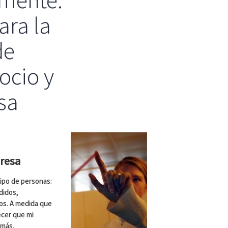
mente:
ara la
de
ocio y
sa
resa
tipo de personas:
didos,
cos. A medida que
ecer que mi
emás.