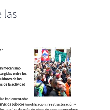
 las
s?
un mecanismo
surgidas entre los
buidores de los
os de la actividad
llas implementadas
ervicios públicos
(modificación, reestructuración y
os, etc.) realización de obras de gran envergadura;