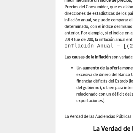
medir mediante un
índice de precios
,
Precios del Consumidor, que es elabo
direcciones de estadísticas de los paí
inflación
anual, se puede comparar el
determinado, con el índice del mismo
anterior. Por ejemplo, si el índice en
2014 fue de 200, la inflación anual e
Inflación Anual = [(2
Las
causas de la inflación
son variada
Un
aumento de la oferta mone
excesiva de dinero del Banco C
financiar déficits del Estado (
del gobierno), o bien para int
relacionado con un déficit del
exportaciones).
La Verdad de las Audiencias Públicas
La Verdad de 