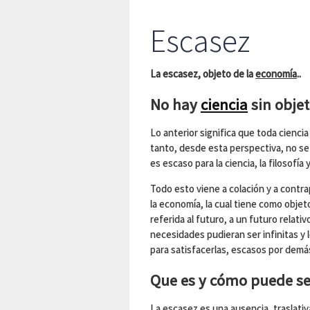
Escasez
La escasez, objeto de la
economía
..
No hay
ciencia
sin objet
Lo anterior significa que toda cienci
tanto, desde esta perspectiva, no se
es escaso para la ciencia, la filosofí
Todo esto viene a colación y a contr
la economía, la cual tiene como obje
referida al futuro, a un futuro relati
necesidades pudieran ser infinitas y 
para satisfacerlas, escasos por demá
Que es y cómo puede ser
La escasez es una ausencia, traslativ