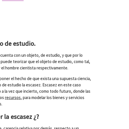
o de estudio.
a cuenta con un objeto, de estudio, y que por lo
 puede teorizar que el objeto de estudio, como tal,
a y el hombre cientista respectivamente.
aponer el hecho de que exista una supuesta ciencia,
to de estudio la escasez. Escasez en este caso
vo a la vez que incierto, como todo futuro, donde las
los
recursos
, para modelar los bienes y servicios
s.
 la escasez ¿?
a, carencia relativa por demás, respecto a un