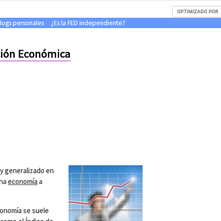
blogs personales
¿Es la FED independiente?
ción Económica
y generalizado en
una
economía
a
conomía se suele