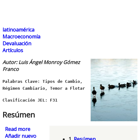
latinoamérica
Macroeconomía
Devaluación
Artículos
Autor: Luis Ángel Monroy Gómez
Franco
Palabras Clave: Tipos de Cambio,
Régimen Cambiario, Temor a Flotar
Clasificación JEL: F31
Resúmen
Read more
about Cambios de Régimen Cambiario y
Añadir nuevo
Temor a Flotar. El Caso de Argentina, Brasil y
1.
Resúmen