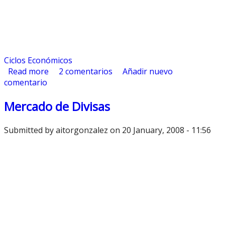
Ciclos Económicos
Read more
about La Profecía Autocumplida o el Efecto
2 comentarios
Añadir nuevo
comentario
Pigmalion
Mercado de Divisas
Submitted by
aitorgonzalez
on 20 January, 2008 - 11:56