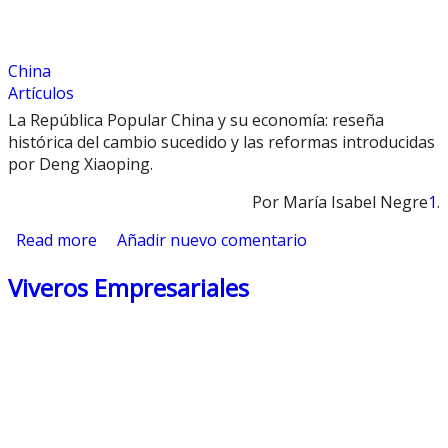
China
Artículos
La República Popular China y su economía: reseña
histórica del cambio sucedido y las reformas introducidas
por Deng Xiaoping.
Por María Isabel Negre
1
.
Read more
about La República Popular China y su
Añadir nuevo comentario
economía: reseña histórica del cambio
Viveros Empresariales
sucedido y las reformas introducidas por Deng
Xiaoping