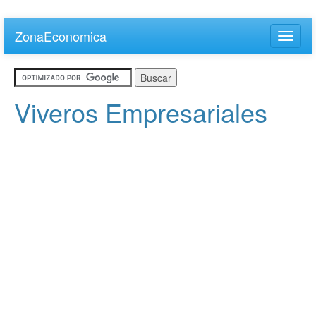
Skip
to
ZonaEconomica
Toggle
main
naviga
content
Viveros Empresariales