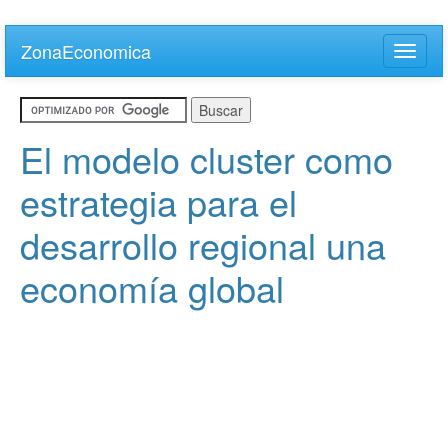
Skip
to
ZonaEconomica
Toggle
main
naviga
content
El modelo cluster como
estrategia para el
desarrollo regional una
economía global