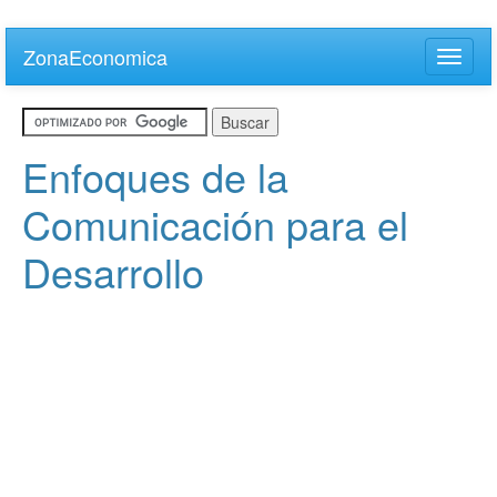
Skip
to
ZonaEconomica
Toggle
main
naviga
content
Enfoques de la
Comunicación para el
Desarrollo