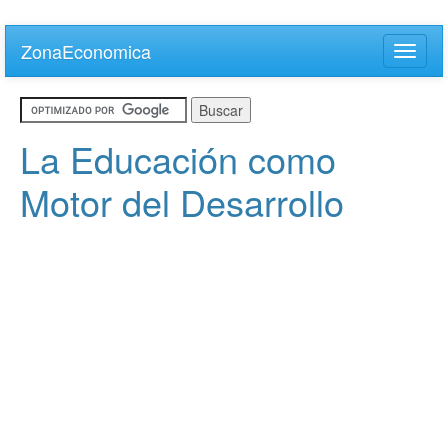
Skip
to
ZonaEconomica
Toggle
main
naviga
content
La Educación como
Motor del Desarrollo