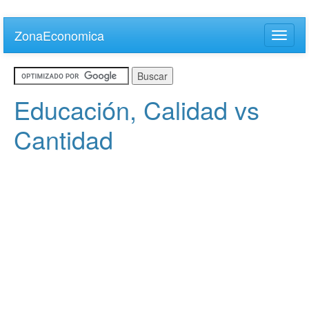
Skip
to
ZonaEconomica
Toggle
main
naviga
content
Educación, Calidad vs
Cantidad