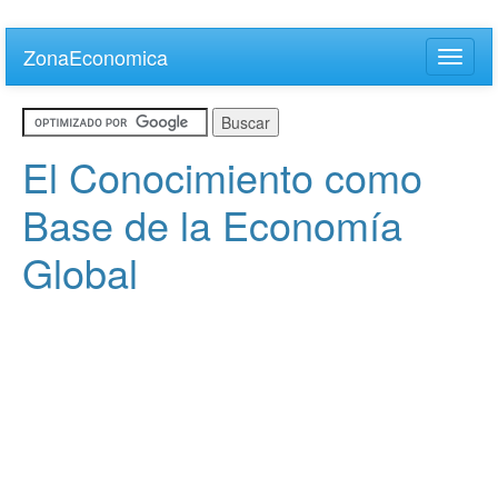
Skip
to
ZonaEconomica
Toggle
main
naviga
content
El Conocimiento como
Base de la Economía
Global