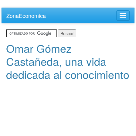
Skip
to
ZonaEconomica
Toggle
main
naviga
content
Omar Gómez
Castañeda, una vida
dedicada al conocimiento