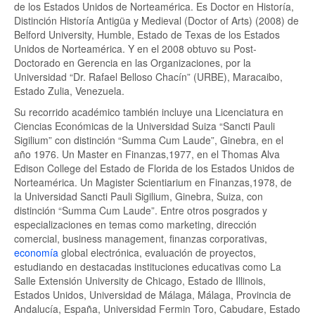
de los Estados Unidos de Norteamérica. Es Doctor en Historía,
Distinción Historía Antigüa y Medieval (Doctor of Arts) (2008) de
Belford University, Humble, Estado de Texas de los Estados
Unidos de Norteamérica. Y en el 2008 obtuvo su Post-
Doctorado en Gerencia en las Organizaciones, por la
Universidad “Dr. Rafael Belloso Chacín” (URBE), Maracaibo,
Estado Zulia, Venezuela.
Su recorrido académico también incluye una Licenciatura en
Ciencias Económicas de la Universidad Suiza “Sancti Pauli
Sigilium” con distinción “Summa Cum Laude”, Ginebra, en el
año 1976. Un Master en Finanzas,1977, en el Thomas Alva
Edison College del Estado de Florida de los Estados Unidos de
Norteamérica. Un Magister Scientiarium en Finanzas,1978, de
la Universidad Sancti Pauli Sigilium, Ginebra, Suiza, con
distinción “Summa Cum Laude”. Entre otros posgrados y
especializaciones en temas como marketing, dirección
comercial, business management, finanzas corporativas,
economía
global electrónica, evaluación de proyectos,
estudiando en destacadas instituciones educativas como La
Salle Extensión University de Chicago, Estado de Illinois,
Estados Unidos, Universidad de Málaga, Málaga, Provincia de
Andalucía, España, Universidad Fermin Toro, Cabudare, Estado