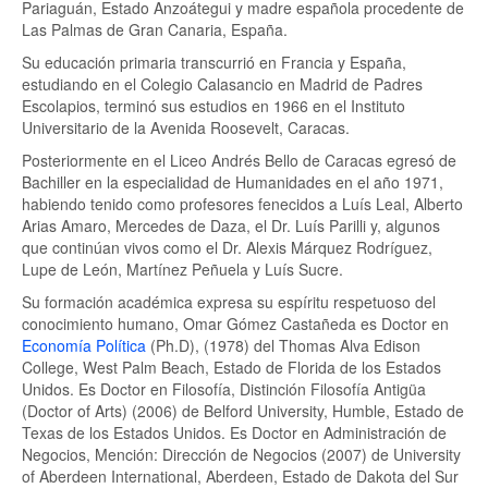
Pariaguán, Estado Anzoátegui y madre española procedente de
Las Palmas de Gran Canaria, España.
Su educación primaria transcurrió en Francia y España,
estudiando en el Colegio Calasancio en Madrid de Padres
Escolapios, terminó sus estudios en 1966 en el Instituto
Universitario de la Avenida Roosevelt, Caracas.
Posteriormente en el Liceo Andrés Bello de Caracas egresó de
Bachiller en la especialidad de Humanidades en el año 1971,
habiendo tenido como profesores fenecidos a Luís Leal, Alberto
Arias Amaro, Mercedes de Daza, el Dr. Luís Parilli y, algunos
que continúan vivos como el Dr. Alexis Márquez Rodríguez,
Lupe de León, Martínez Peñuela y Luís Sucre.
Su formación académica expresa su espíritu respetuoso del
conocimiento humano, Omar Gómez Castañeda es Doctor en
Economía Política
(Ph.D), (1978) del Thomas Alva Edison
College, West Palm Beach, Estado de Florida de los Estados
Unidos. Es Doctor en Filosofía, Distinción Filosofía Antigüa
(Doctor of Arts) (2006) de Belford University, Humble, Estado de
Texas de los Estados Unidos. Es Doctor en Administración de
Negocios, Mención: Dirección de Negocios (2007) de University
of Aberdeen International, Aberdeen, Estado de Dakota del Sur