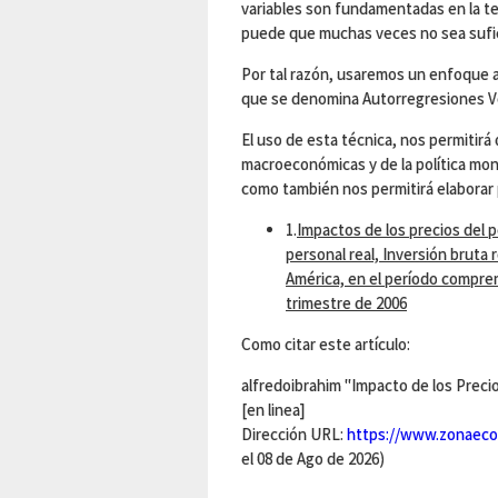
variables son fundamentadas en la te
puede que muchas veces no sea sufic
Por tal razón, usaremos un enfoque 
que se denomina Autorregresiones Ve
El uso de esta técnica, nos permitirá
macroeconómicas y de la política mone
como también nos permitirá elaborar 
1.
Impactos de los precios del 
personal real, Inversión bruta 
América, en el período compren
trimestre de 2006
Como citar este artículo:
alfredoibrahim "Impacto de los Preci
[en linea]
Dirección URL:
https://www.zonaeco
el 08 de Ago de 2026)