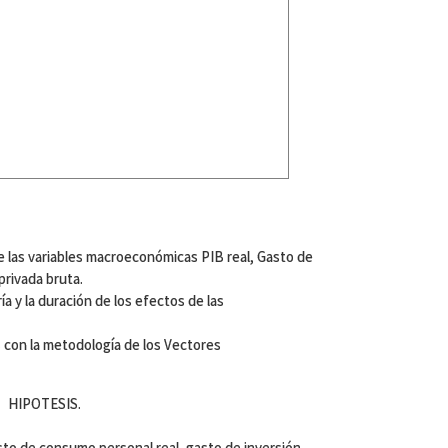
e las variables macroeconómicas PIB real, Gasto de
privada bruta.
a y la duración de los efectos de las
 con la metodología de los Vectores
HIPOTESIS.
asto de consumo personal real, gasto de inversión