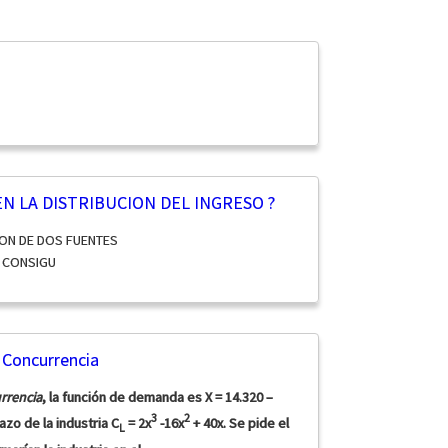
EN LA DISTRIBUCION DEL INGRESO ?
ON DE DOS FUENTES
E CONSIGU
e Concurrencia
urrencia
, la función de demanda es X = 14.320 –
3
2
azo de la industria C
= 2x
-16x
+ 40x. Se pide el
L