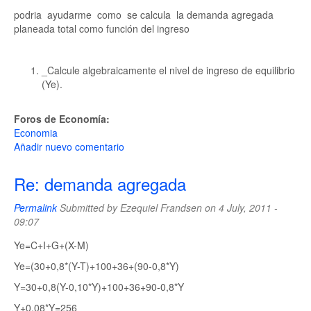
podria ayudarme como se calcula la demanda agregada
planeada total como función del ingreso
_Calcule algebraicamente el nivel de ingreso de equilibrio
(Ye).
Foros de Economía:
Economia
Añadir nuevo comentario
Re: demanda agregada
Permalink
Submitted by
Ezequiel Frandsen
on 4 July, 2011 -
09:07
Ye=C+I+G+(X-M)
Ye=(30+0,8*(Y-T)+100+36+(90-0,8*Y)
Y=30+0,8(Y-0,10*Y)+100+36+90-0,8*Y
Y+0,08*Y=256