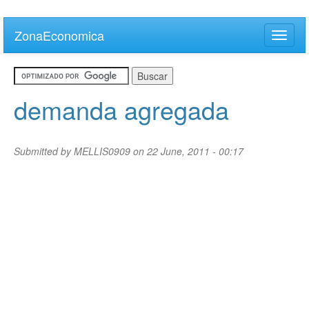
Skip
to
ZonaEconomica
Toggle
main
naviga
content
demanda agregada
Submitted by
MELLIS0909
on 22 June, 2011 - 00:17