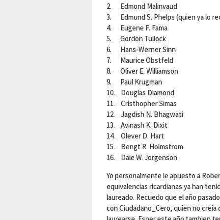
2. Edmond Malinvaud
3. Edmund S. Phelps (quien ya lo rec
4. Eugene F. Fama
5. Gordon Tullock
6. Hans-Werner Sinn
7. Maurice Obstfeld
8. Oliver E. Williamson
9. Paul Krugman
10. Douglas Diamond
11. Cristhopher Simas
12. Jagdish N. Bhagwati
13. Avinash K. Dixit
14. Olever D. Hart
15. Bengt R. Holmstrom
16. Dale W. Jorgenson
Yo personalmente le apuesto a Robert
equivalencias ricardianas ya han ten
laureado. Recuedo que el año pasado
con Ciudadano_Cero, quien no creía q
laurearse. Esper este año tambien t