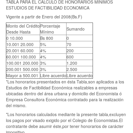
TABLA PARA EL CALCULO DE HONORARIOS MINIMOS
ESTUDIOS DE FACTIBILIDAD ECONOMICA
Vigente a partir de Enero del 2008(Bs.F)
Monto del Crédito
Porcentaje
Sumando
Desde Hasta
Mínimo
0 10.000
Bs 800
0
10.001 20.000
5%
70
20.001 60.000
4%
200
60.001 100.000
4%
600
100.001 200.000
3%
1.200
200.001 500.000
3%
2.500
Mayor a 500.001
Libre acuerdo
Libre acuerdo
*Los honorarios presentados en ésta Tabla,son aplicados a los
Estudios de Factibilidad Económica realizables a empresas
ubicadas dentro del área urbana y domicilio del Economista ó
Empresa Consultora Económica contratado para la realización
del mismo.
*Los honorarios calculados mediante la presente tabla,excluyen
los pagos por visado exigido por el Colegio de Economistas.El
contratante debe asumir éste,por tener honorarios de carácter
impositivo.