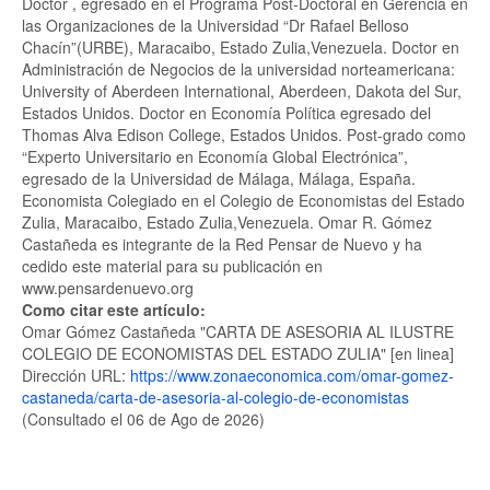
Doctor , egresado en el Programa Post-Doctoral en Gerencia en
las Organizaciones de la Universidad “Dr Rafael Belloso
Chacín”(URBE), Maracaibo, Estado Zulia,Venezuela. Doctor en
Administración de Negocios de la universidad norteamericana:
University of Aberdeen International, Aberdeen, Dakota del Sur,
Estados Unidos. Doctor en Economía Política egresado del
Thomas Alva Edison College, Estados Unidos. Post-grado como
“Experto Universitario en Economía Global Electrónica”,
egresado de la Universidad de Málaga, Málaga, España.
Economista Colegiado en el Colegio de Economistas del Estado
Zulia, Maracaibo, Estado Zulia,Venezuela. Omar R. Gómez
Castañeda es integrante de la Red Pensar de Nuevo y ha
cedido este material para su publicación en
www.pensardenuevo.org
Como citar este artículo:
Omar Gómez Castañeda "CARTA DE ASESORIA AL ILUSTRE
COLEGIO DE ECONOMISTAS DEL ESTADO ZULIA" [en linea]
Dirección URL:
https://www.zonaeconomica.com/omar-gomez-
castaneda/carta-de-asesoria-al-colegio-de-economistas
(Consultado el 06 de Ago de 2026)