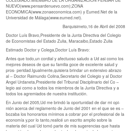
COLEGIADO.MIEMBRO DE LA ORGANIZACIÓN PENSAR DE
NUEVO(www.pensardenuevo.com);ZONA
ECONOMICA(www.zonaeconomica.com) y Eumed.Net de la
Universidad de Málaga(www.eumed.net).
Barquisimeto,16 de Abril del 2008
Doctor Luís Bravo,Presidente de la Junta Directiva del Colegio
de Economistas del Estado Zulia, Maracaibo,Estado Zulia
Estimado Doctor y Colega,Doctor Luís Bravo:
Antes que todo,un cordial y afectuoso saludo a Ud asi como los
mejores deseos de que su familia goce de excelente salud y
pros- peridad.Igualmente,quisiera brindar un extensivo abrazo
al – Doctor Raimundo Colina,Secretario del Colegio y al Doctor
Angel Urdaneta,Presidente del Tribunal Disciplinario del Co –
legio asi como a todos los miembros de la Junta Directiva y a
todos los agremiados de nuestra institución.
En Junio del 2005,Ud me brindó la oportunidad de dar mi opi-
nión acerca del reglamento de Junio del 2001 en el que se es –
bozaba los honorarios mínimos a cobrar por el profesional de la
economía y,por lo tanto,realicé un escrito amplio sobre la
materia del cual Ud tomó parte de mis sugerencias que hasta