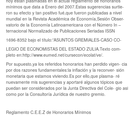
hoy están plasmadas en el actual reglamento de honorarios
mínimos que data a Enero del 2007.Estas sugerencias surtie-
ron su efecto y tan positivo fué,que fueron publicadas a nivel
mundial en la Revista Académica de Economía,Sesión Obser-
vatorio de la Economía Latinoamericana con el Número In –
ternacional Normalizado de Publicaciones Seriadas ISSN
1696-8352 bajo el título:”ASUNTOS GREMIALES-CASO CO-
LEGIO DE ECONOMISTAS DEL ESTADO ZULIA.Texto com-
pleto en:http://www.eumed.net/cursecon/ecolat/ve/.
Por supuesto,ya los referidos honorarios han perdido vigen- cia
por dos razones fundamentales:la inflación y la reconver- sión
monetaria que estamos viviendo.Es por ello,que plasma- ré
nuevamente mis sugerencias y aportaré algunos tópicos que
puedan ser considerados por la Junta Directiva del Cole- gio asi
como por la Consultoría Jurídica de nuestro gremio.
Reglamento C.E.E.Z de Honorarios Mínimos