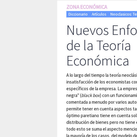
ZONA ECONÓMICA
Diccionario
Artículos
Neoclasicos: T
Nuevos Enf
de la Teoría
Económica
A lo largo del tiempo la teoría neoclá
insatisfacción de los economistas co
específicos de la empresa. La empres
negra" (
black box
) con un funcionami
comentada a menudo por varios autores
permite tener en cuenta aspectos ta
óptimo paretiano tiene en cuenta so
distribución de bienes pero no tiene 
todo esto se suma el aspecto mencio
la mayoría de los casos, del
modelo
de