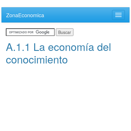
Skip
to
ZonaEconomica
Toggle
main
naviga
content
A.1.1 La economía del
conocimiento