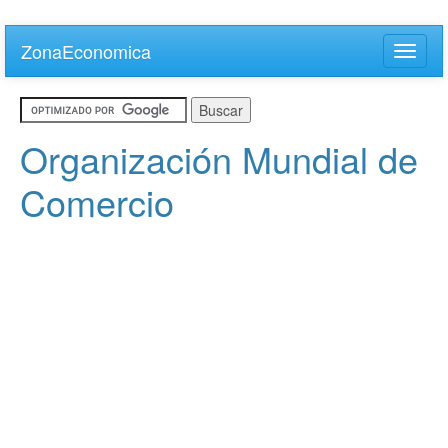
Skip
to
ZonaEconomica
Toggle
main
naviga
content
Organización Mundial de
Comercio