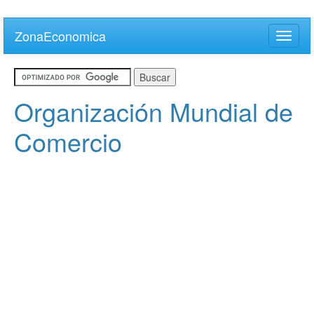
Skip
to
ZonaEconomica
Toggle
main
naviga
content
Organización Mundial de
Comercio