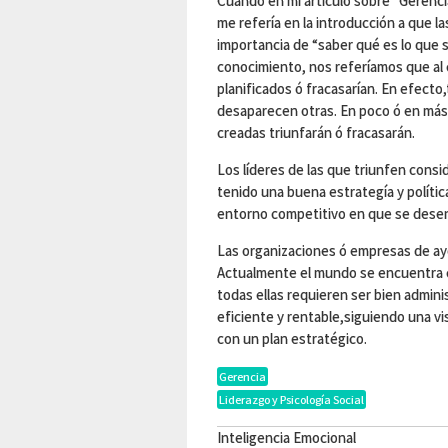
Cuando en mi artículo sobre “Gerenci
me refería en la introducción a que 
importancia de “saber qué es lo que 
conocimiento, nos referíamos que al 
planificados ó fracasarían. En efect
desaparecen otras. En poco ó en más 
creadas triunfarán ó fracasarán.
Los líderes de las que triunfen cons
tenido una buena estrategía y polític
entorno competitivo en que se desen
Las organizaciones ó empresas de aye
Actualmente el mundo se encuentra
todas ellas requieren ser bien admini
eficiente y rentable,siguiendo una vi
con un plan estratégico.
Gerencia
Liderazgo y Psicología Social
Inteligencia Emocional