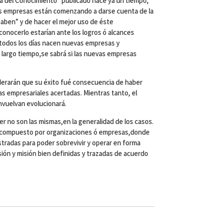
a del Conocimiento” publicado hace ya un tiempo,
las empresas están comenzando a darse cuenta de la
saben” y de hacer el mejor uso de éste
conocerlo estarían ante los logros ó alcances
o,todos los días nacen nuevas empresas y
largo tiempo,se sabrá si las nuevas empresas
iderarán que su éxito fué consecuencia de haber
as empresariales acertadas. Mientras tanto, el
vuelvan evolucionará.
r no son las mismas,en la generalidad de los casos.
 compuesto por organizaciones ó empresas,donde
stradas para poder sobrevivir y operar en forma
sión y misión bien definidas y trazadas de acuerdo