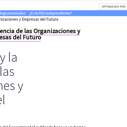
blogs personales
¿Es la FED independiente?
anizaciones y Empresas del Futuro
rencia de las Organizaciones y
sas del Futuro
y la
las
nes y
l