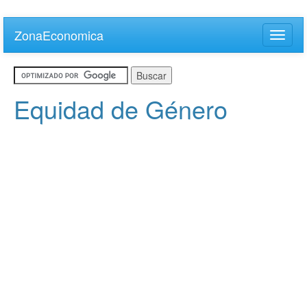
Skip
to
ZonaEconomica
Toggle
main
naviga
content
Equidad de Género