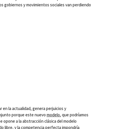
 los gobiernos y movimientos sociales van perdiendo
en la actualidad, genera perjuicios y
onjunto porque este nuevo
modelo
, que podríamos
 se opone a la abstracción clásica del modelo
ado libre, y la competencia perfecta impondría