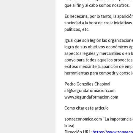
que al fin y al cabo somos nosotros.
Es necesaria, por lo tanto, la aparici
sociedad a la hora de crear iniciativ
políticos, etc.
Igual que son legión las organizacion
logro de sus objetivos económicos ap
aspectos legales y mercantiles o en l
apoyo para todos aquellos proyectos 
exitoso mediante la aparición de empr
herramientas para competir y consol
Pedro González Chapinal
sf@segundaformacion.com
www.segundaformacion.com
Como citar este artículo:
zonaeconomica.com "La importancia de
linea]
Dirección URL:
https://www.zonaecon