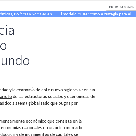
icas, Políticas y Sociales en...
El modelo cluster como estrategia para el...
cia
lo
 mundo
edad y la
economía
de este nuevo siglo va a ser, sin
arrollo
de las estructuras sociales y económicas de
 caótico sistema globalizado que pugna por
amentalmente económico que consiste en la
as economías nacionales en un único mercado
oducción y de movimientos de capitales se