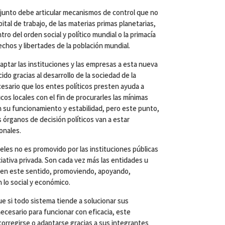
onjunto debe articular mecanismos de control que no
tal de trabajo, de las materias primas planetarias,
tro del orden social y político mundial o la primacía
echos y libertades de la población mundial.
ptar las instituciones y las empresas a esta nueva
do gracias al desarrollo de la sociedad de la
esario que los entes políticos presten ayuda a
os locales con el fin de procurarles las mínimas
 su funcionamiento y estabilidad, pero este punto,
os órganos de decisión políticos van a estar
onales.
iveles no es promovido por las instituciones públicas
iciativa privada. Son cada vez más las entidades u
s en este sentido, promoviendo, apoyando,
 lo social y económico.
e si todo sistema tiende a solucionar sus
 necesario para funcionar con eficacia, este
corregirse o adaptarse gracias a sus integrantes