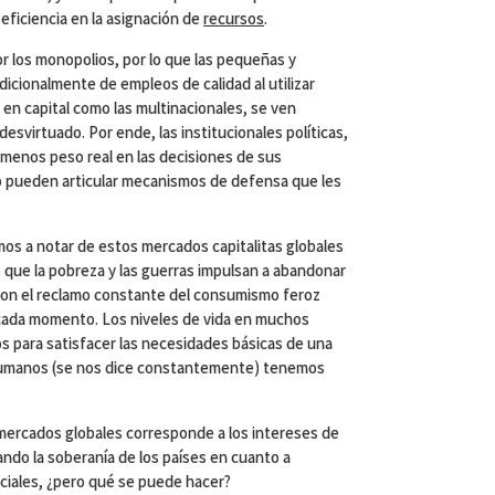
 eficiencia en la asignación de
recursos
.
 los monopolios, por lo que las pequeñas y
cionalmente de empleos de calidad al utilizar
en capital como las multinacionales, se ven
svirtuado. Por ende, las institucionales políticas,
 menos peso real en las decisiones de sus
no pueden articular mecanismos de defensa que les
os a notar de estos mercados capitalitas globales
s que la pobreza y las guerras impulsan a abandonar
 con el reclamo constante del consumismo feroz
 cada momento. Los niveles de vida en muchos
 para satisfacer las necesidades básicas de una
s humanos (se nos dice constantemente) tenemos
mercados globales corresponde a los intereses de
ndo la soberanía de los países en cuanto a
ociales, ¿pero qué se puede hacer?