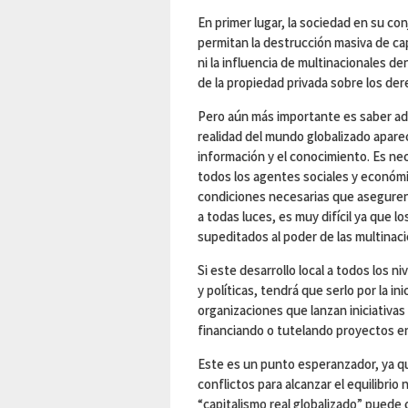
En primer lugar, la sociedad en su c
permitan la destrucción masiva de capi
ni la influencia de multinacionales den
de la propiedad privada sobre los der
Pero aún más importante es saber ada
realidad del mundo globalizado apareci
información y el conocimiento. Es nec
todos los agentes sociales y económic
condiciones necesarias que aseguren
a todas luces, es muy difícil ya que l
supeditados al poder de las multinaci
Si este desarrollo local a todos los n
y políticas, tendrá que serlo por la in
organizaciones que lanzan iniciativa
financiando o tutelando proyectos en
Este es un punto esperanzador, ya qu
conflictos para alcanzar el equilibrio
“capitalismo real globalizado” puede 