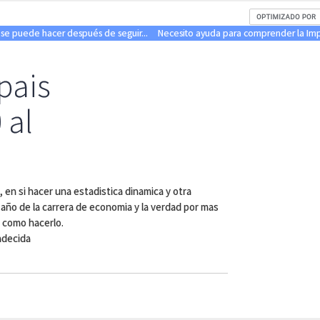
 se puede hacer después de seguir...
Necesito ayuda para comprender la Impo
 pais
 al
a, en si hacer una estadistica dinamica y otra
 año de la carrera de economia y la verdad por mas
 como hacerlo.
adecida