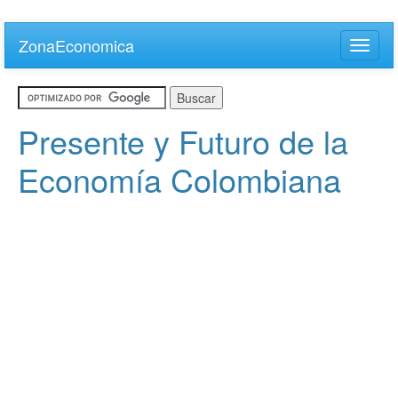
Skip
to
ZonaEconomica
Toggle
main
naviga
content
Presente y Futuro de la
Economía Colombiana