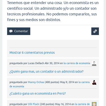
Tenemos que entender una cosa. Un economista es un
científico social. Un administrado y/o un contador son
tecnicos profesionales. No podemos compararlos, sus
fines y sus medios son distintos.
Mostrar 6 comentarios previos
preguntado
por
Lucas Dellach
Abr 30, 2014
en
la carrera de economía
¿Quién gana mas, un contador o un administrador?
preguntado
por
Manny Ochoa
(
400
puntos)
May 9, 2014
en
la carrera
de economía
¿Cuánto gana un economista en Perú?
preguntado
por
Olli Flock
(
240
puntos)
May 16, 2014
en
la carrera de