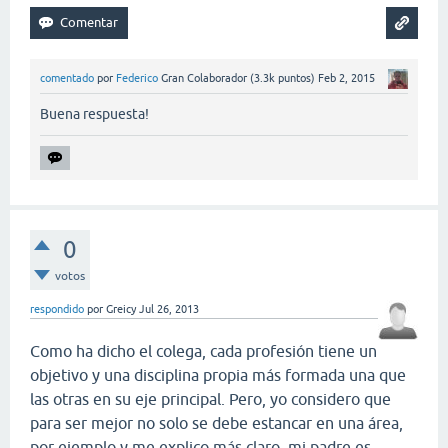
comentado
por
Federico
Gran Colaborador
(
3.3k
puntos)
Feb 2, 2015
Buena respuesta!
0
votos
respondido
por
Greicy
Jul 26, 2013
Como ha dicho el colega, cada profesión tiene un
objetivo y una disciplina propia más formada una que
las otras en su eje principal. Pero, yo considero que
para ser mejor no solo se debe estancar en una área,
por ejemplo y me explico más claro, mi padre es