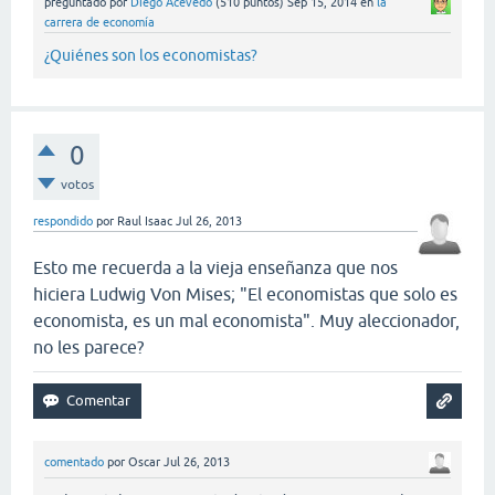
preguntado
por
Diego Acevedo
(
510
puntos)
Sep 15, 2014
en
la
carrera de economía
¿Quiénes son los economistas?
0
votos
respondido
por
Raul Isaac
Jul 26, 2013
Esto me recuerda a la vieja enseñanza que nos
hiciera Ludwig Von Mises; "El economistas que solo es
economista, es un mal economista". Muy aleccionador,
no les parece?
comentado
por
Oscar
Jul 26, 2013