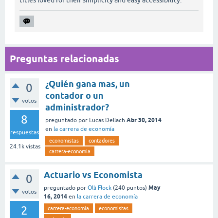
titles loved for their simplicity and easy accessibility.
Preguntas relacionadas
¿Quién gana mas, un
0
contador o un
votos
administrador?
8
Abr 30, 2014
preguntado
por
Lucas Dellach
en
la carrera de economía
respuestas
economistas
contadores
24.1k
vistas
carrera-economia
Actuario vs Economista
0
May
preguntado
por
Olli Flock
(
240
puntos)
votos
16, 2014
en
la carrera de economía
2
carrera-economia
economistas