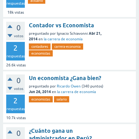
actuario
respuestas
18k
vistas
Contador vs Economista
0
Abr 21,
preguntado
por
Ignacio Schiavonni
votos
2014
en
la carrera de economía
2
contadores
carrera-economia
economistas
respuestas
26.6k
vistas
Un economista ¿Gana bien?
0
preguntado
por
Ricardo Owen
(
340
puntos)
votos
Jun 26, 2014
en
la carrera de economía
2
economistas
salario
respuestas
10.7k
vistas
¿Cuánto gana un
0
administrador en Perú?