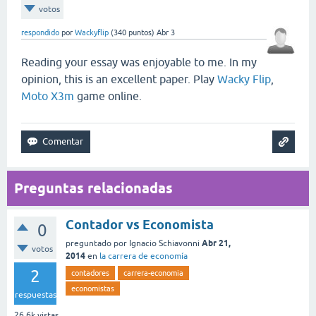
votos
respondido
por
Wackyflip
(
340
puntos)
Abr 3
Reading your essay was enjoyable to me. In my
opinion, this is an excellent paper. Play
Wacky Flip
,
Moto X3m
game online.
Preguntas relacionadas
Contador vs Economista
0
Abr 21,
preguntado
por
Ignacio Schiavonni
votos
2014
en
la carrera de economía
2
contadores
carrera-economia
economistas
respuestas
26.6k
vistas