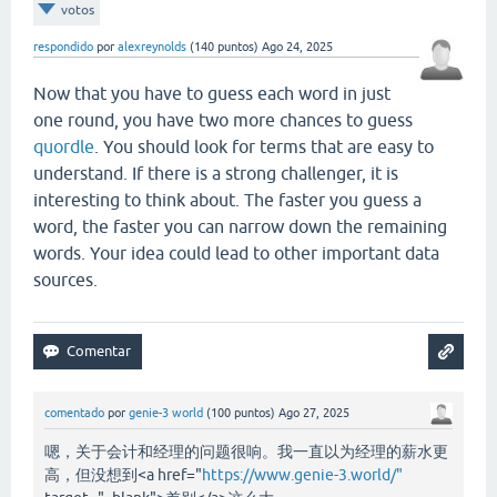
votos
respondido
por
alexreynolds
(
140
puntos)
Ago 24, 2025
Now that you have to guess each word in just
one round, you have two more chances to guess
quordle
. You should look for terms that are easy to
understand. If there is a strong challenger, it is
interesting to think about. The faster you guess a
word, the faster you can narrow down the remaining
words. Your idea could lead to other important data
sources.
comentado
por
genie-3 world
(
100
puntos)
Ago 27, 2025
嗯，关于会计和经理的问题很响。我一直以为经理的薪水更
高，但没想到<a href="
https://www.genie-3.world/"