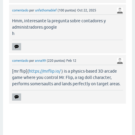
comentado
por
unfathomablef
(
100
puntos)
Oct 22, 2025
Hmm, interesante la pregunta sobre contadores y
administradores.google
h
comentado
por
anna99
(
220
puntos)
Feb 12
[mr flip](
https://mrflip.io/
) is a physics-based 3D arcade
game where you control Mr. Flip, a rag doll character,
performs somersaults and lands perfectly on target areas.