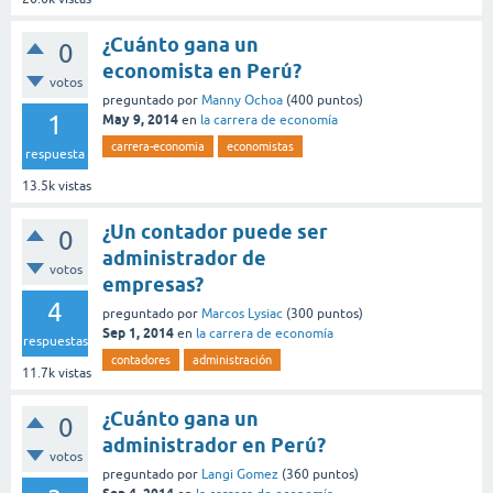
¿Cuánto gana un
0
economista en Perú?
votos
preguntado
por
Manny Ochoa
(
400
puntos)
1
May 9, 2014
en
la carrera de economía
carrera-economia
economistas
respuesta
13.5k
vistas
¿Un contador puede ser
0
administrador de
votos
empresas?
4
preguntado
por
Marcos Lysiac
(
300
puntos)
Sep 1, 2014
en
la carrera de economía
respuestas
contadores
administración
11.7k
vistas
¿Cuánto gana un
0
administrador en Perú?
votos
preguntado
por
Langi Gomez
(
360
puntos)