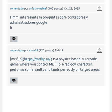
comentado
por
unfathomablef
(
100
puntos)
Oct 22, 2025
Hmm, interesante la pregunta sobre contadores y
administradores.google
h
comentado
por
anna99
(
220
puntos)
Feb 12
[mr flip](
https://mrflip.io/
) is a physics-based 3D arcade
game where you control Mr. Flip, a rag doll character,
performs somersaults and lands perfectly on target areas.