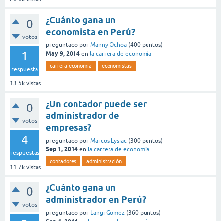
¿Cuánto gana un
0
economista en Perú?
votos
preguntado
por
Manny Ochoa
(
400
puntos)
1
May 9, 2014
en
la carrera de economía
carrera-economia
economistas
respuesta
13.5k
vistas
¿Un contador puede ser
0
administrador de
votos
empresas?
4
preguntado
por
Marcos Lysiac
(
300
puntos)
Sep 1, 2014
en
la carrera de economía
respuestas
contadores
administración
11.7k
vistas
¿Cuánto gana un
0
administrador en Perú?
votos
preguntado
por
Langi Gomez
(
360
puntos)