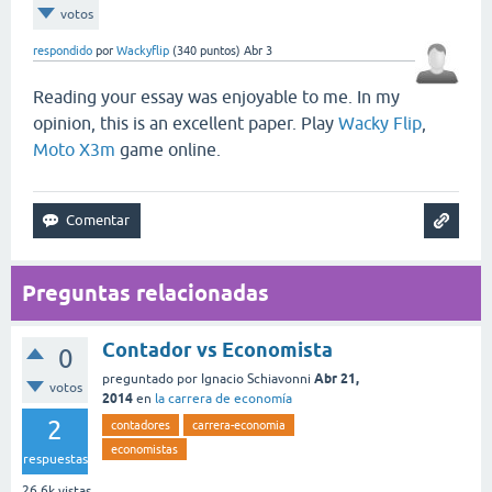
votos
respondido
por
Wackyflip
(
340
puntos)
Abr 3
Reading your essay was enjoyable to me. In my
opinion, this is an excellent paper. Play
Wacky Flip
,
Moto X3m
game online.
Preguntas relacionadas
Contador vs Economista
0
Abr 21,
preguntado
por
Ignacio Schiavonni
votos
2014
en
la carrera de economía
2
contadores
carrera-economia
economistas
respuestas
26.6k
vistas