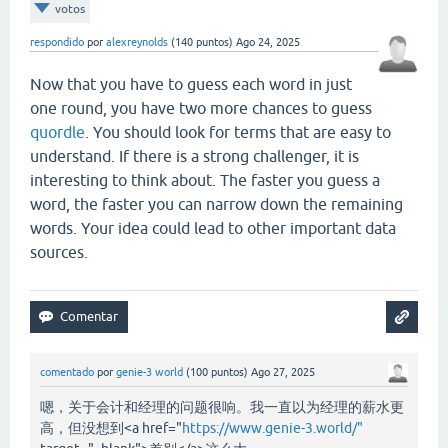
votos
respondido
por
alexreynolds
(
140
puntos)
Ago 24, 2025
Now that you have to guess each word in just
one round, you have two more chances to guess
quordle
. You should look for terms that are easy to
understand. If there is a strong challenger, it is
interesting to think about. The faster you guess a
word, the faster you can narrow down the remaining
words. Your idea could lead to other important data
sources.
comentado
por
genie-3 world
(
100
puntos)
Ago 27, 2025
嗯，关于会计和经理的问题很响。我一直以为经理的薪水更
高，但没想到<a href="
https://www.genie-3.world/"