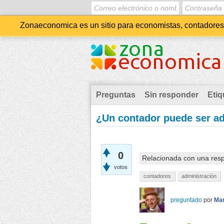
Zonaeconomica es un sitio para economistas, contadores, 
Preguntas
Sin responder
Etiq
¿Un contador puede ser a
0
Relacionada con una res
votos
contadores
administración
preguntado
por
Mar