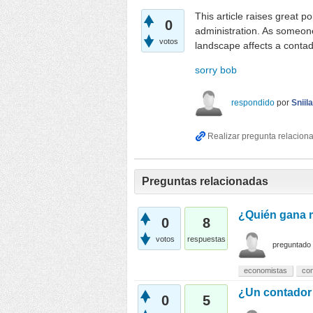
This article raises great 
0
administration. As someone
votos
landscape affects a contad
sorry bob
respondido
por
Sniil
Preguntas relacionadas
¿Quién gana m
0
8
votos
respuestas
preguntado
economistas
co
¿Un contador
0
5