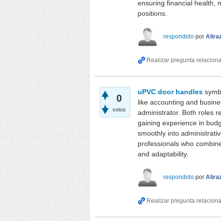
ensuring financial health
positions.
respondido
por
Alira
uPVC door handles
symbol
0
like accounting and busin
votos
administrator. Both roles r
gaining experience in budg
smoothly into administrati
professionals who combine 
and adaptability.
respondido
por
Alira