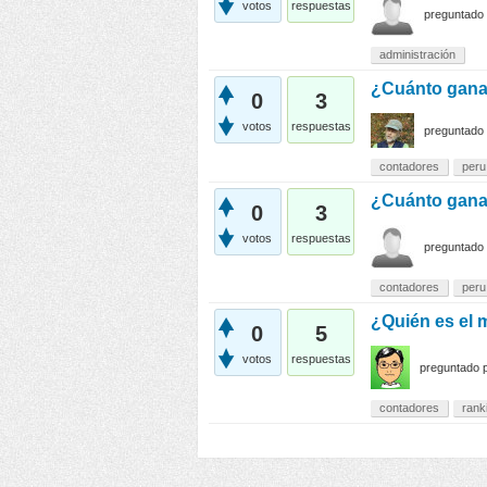
votos
respuestas
preguntado
administración
¿Cuánto gana
0
3
votos
respuestas
preguntado
contadores
peru
¿Cuánto gana
0
3
votos
respuestas
preguntado
contadores
peru
¿Quién es el 
0
5
votos
respuestas
preguntado
contadores
rank