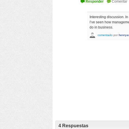
Interesting discussion. I
I’ve seen how management
do in business.
comentado
por
henrya
4
Respuestas