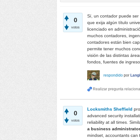
Sí, un contador puede ser
0
que exija algún título uni
votos
licenciado en administrac
muchos contadores, ingen
contadores están bien cap
permite tener muchos cono
visión de las distintas áre
fondos, fuentes de ingresos
respondido
por
Lang
Locksmiths Sheffield
pro
0
advanced security installa
votos
reliability at all times. Si
a business administrato
mindset, accountants can tr