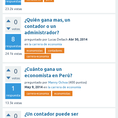
respuestas
23.2k
vistas
¿Quién gana mas, un
0
contador o un
votos
administrador?
8
Abr 30, 2014
preguntado
por
Lucas Dellach
en
la carrera de economía
respuestas
economistas
contadores
24.1k
vistas
carrera-economia
¿Cuánto gana un
0
economista en Perú?
votos
preguntado
por
Manny Ochoa
(
400
puntos)
1
May 9, 2014
en
la carrera de economía
carrera-economia
economistas
respuesta
13.5k
vistas
¿Un contador puede ser
0