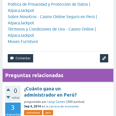
Política de Privacidad y Protección de Datos |
AlpacaJackpot
Sobre Nosotros - Casino Online Seguro en Perú |
AlpacaJackpot
Términos y Condiciones de Uso - Casino Online |
AlpacaJackpot
Muses Furniture
Preguntas relacionadas
¿Cuánto gana un
0
administrador en Perú?
votos
preguntado
por
Langi Gomez
(
360
puntos)
3
Sep 4, 2014
en
la carrera de economía
contadores
peru
respuestas