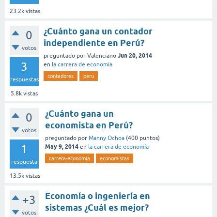
23.2k
vistas
¿Cuánto gana un contador
0
independiente en Perú?
votos
Jun 20, 2014
preguntado
por
Valenciano
3
en
la carrera de economía
contadores
peru
respuestas
5.8k
vistas
¿Cuánto gana un
0
economista en Perú?
votos
preguntado
por
Manny Ochoa
(
400
puntos)
1
May 9, 2014
en
la carrera de economía
carrera-economia
economistas
respuesta
13.5k
vistas
Economía o ingeniería en
+3
sistemas ¿Cuál es mejor?
votos