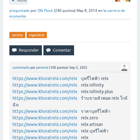
votos
preguntado
por
Olli Flock
(
240
puntos)
May 8, 2014
en
la carrera de
economía
carrera
ingeniería
comentado
por
pertend
(
100
puntos)
Sep 5, 2025
https://www.khoratrelx.com/relx
บุหรี่ไฟฟ้า relx
https://www.khoratrelx.com/relx
relx infinity
https://www.khoratrelx.com/relx
relx infinity plus
https://www.khoratrelx.com/relx
ร้านขายหัวพอต relx ใกล้
ฉัน
https://www.khoratrelx.com/relx
ราคาบุหรี่ไฟฟ้า
https://www.khoratrelx.com/relx
relx zero
https://www.khoratrelx.com/relx
relx artisan
https://www.khoratrelx.com/relx
relx บุหรี่ไฟฟ้า
https://www.khoratrelx.com/relx
relx