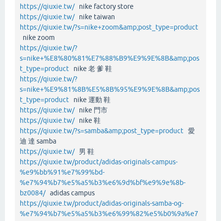
https://qiuxie.tw/
nike factory store
https://qiuxie.tw/
nike taiwan
https://qiuxie.tw/?s=nike+zoom&amp;post_type=product
nike zoom
https://qiuxie.tw/?
s=nike+%E8%80%81%E7%88%B9%E9%9E%8B&amp;pos
t_type=product
nike 老 爹 鞋
https://qiuxie.tw/?
s=nike+%E9%81%8B%E5%8B%95%E9%9E%8B&amp;pos
t_type=product
nike 運動 鞋
https://qiuxie.tw/
nike 門市
https://qiuxie.tw/
nike 鞋
https://qiuxie.tw/?s=samba&amp;post_type=product
愛
迪 達 samba
https://qiuxie.tw/
男 鞋
https://qiuxie.tw/product/adidas-originals-campus-
%e9%bb%91%e7%99%bd-
%e7%94%b7%e5%a5%b3%e6%9d%bf%e9%9e%8b-
bz0084/
adidas campus
https://qiuxie.tw/product/adidas-originals-samba-og-
%e7%94%b7%e5%a5%b3%e6%99%82%e5%b0%9a%e7