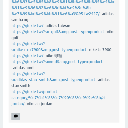
%b6%93%e5%85%b8%e9%81%8b%e5%8b%95%e4%bc
%91%e9%96%92%e6%9d%bf%e9%9e%8b-
%e7%99%bd%e9%bb%91%e6%a3%95-fw2427/
adidas
samba og
https://qiuxie.tw/
adidas taiwan
https://qiuxie.tw/?s=+golf&amp;post_type=product
nike
golf
https://qiuxie.tw/?
s=nike+tc+7900&amp;post_type=product
nike tc 7900
https://qiuxie.tw/
nike 球鞋
https://qiuxie.tw/?s=nmd&amp;post_type=product
adidas nmd
https://qiuxie.tw/?
s=adidas+stan+smith&amp;post_type=product
adidas
stan smith
https://qiuxie.tw/product-
category/%e7%b1%83%e7%90%83%e9%9e%8b/air-
jordan/
nike air jordan