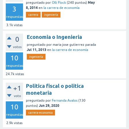
May
preguntado
por
Olli Flock
(
240
puntos)
3
8, 2014
en
la carrera de economía
carrera
ingeniería
respuestas
3.1k
vistas
Economia o Ingenieria
0
preguntado
por
maria jose gutierrez parada
votos
Jul 11, 2013
en
la carrera de economía
10
ingeniería
respuestas
24.7k
vistas
Politica fiscal o politica
+1
monetaria
voto
preguntado
por
Fernanda Avalos
(
130
10
Jun 29, 2020
puntos)
carrera-economia
respuestas
2.9k
vistas