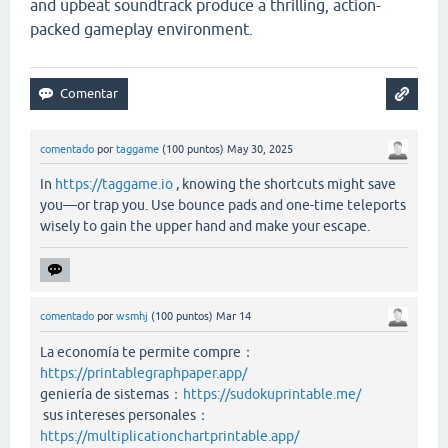
and upbeat soundtrack produce a thrilling, action-
packed gameplay environment.
comentado
por
taggame
(
100
puntos)
May 30, 2025
In
https://taggame.io
, knowing the shortcuts might save
you—or trap you. Use bounce pads and one-time teleports
wisely to gain the upper hand and make your escape.
comentado
por
wsmhj
(
100
puntos)
Mar 14
La economía te permite compre：
https://printablegraphpaper.app/
geniería de sistemas：
https://sudokuprintable.me/
sus intereses personales：
https://multiplicationchartprintable.app/