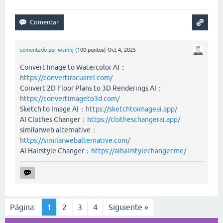
comentado
por
wsmhj
(
100
puntos)
Oct 4, 2025
Convert Image to Watercolor AI：
https://convertiracuarel.com/
Convert 2D Floor Plans to 3D Renderings AI：
https://convertimageto3d.com/
Sketch to Image AI：
https://sketchtoimageai.app/
AI Clothes Changer：
https://clotheschangerai.app/
similarweb alternative：
https://similarwebalternative.com/
AI Hairstyle Changer：
https://aihairstylechanger.me/
Página:
1
2
3
4
Siguiente »