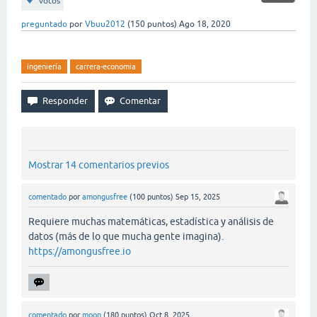
votos
preguntado
por
Vbuu2012
(
150
puntos)
Ago 18, 2020
ingeniería
carrera-economia
Mostrar 14 comentarios previos
comentado
por
amongusfree
(
100
puntos)
Sep 15, 2025
Requiere muchas matemáticas, estadística y análisis de
datos (más de lo que mucha gente imagina).
https://amongusfree.io
comentado
por
moon
(
180
puntos)
Oct 8, 2025