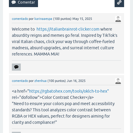
comentado
por
karinaaespa
(
100
puntos)
May 15, 2025
Welcome to
https://italianbrainrot-clicker.com
where
absurdity reigns and memes go feral. Inspired by TikTok’s
viral Italian chaos, click your way through coffee-fueled
madness, absurd upgrades, and surreal internet culture
references. MAMMA MIA!
comentado
por
zhenhua
(
100
puntos)
Jun 16, 2025
<a href="
https://rgbatohex.com/tools/oklch-to-hex"
rel="dofollow">Color Contrast Checker</a>
"Need to ensure your colors pop and meet accessibility
standards? This tool analyzes color contrast between
RGBA or HEX values, perfect for designers aiming for
clarity and compliance!"