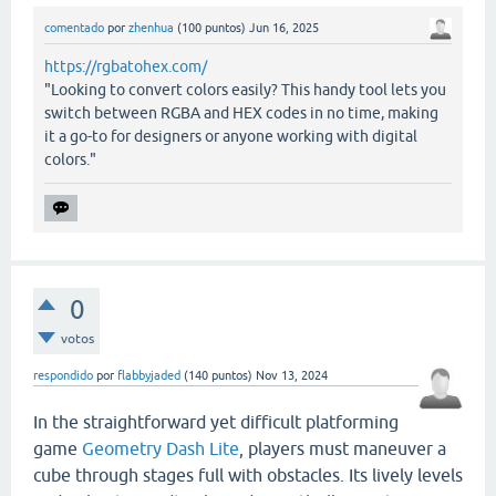
comentado
por
zhenhua
(
100
puntos)
Jun 16, 2025
https://rgbatohex.com/
"Looking to convert colors easily? This handy tool lets you
switch between RGBA and HEX codes in no time, making
it a go-to for designers or anyone working with digital
colors."
0
votos
respondido
por
flabbyjaded
(
140
puntos)
Nov 13, 2024
In the straightforward yet difficult platforming
game
Geometry Dash Lite
, players must maneuver a
cube through stages full with obstacles. Its lively levels