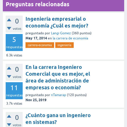
Preguntas relacionadas
Ingeniería empresarial o
0
economía ¿Cuál es mejor?
votos
preguntado
por
Langi Gomez
(
360
puntos)
5
May 17, 2014
en
la carrera de economía
carrera-economia
ingeniería
respuestas
6.3k
vistas
En la carrera Ingeniero
0
Comercial que es mejor, el
votos
área de administración de
11
empresas o economía?
preguntado
por
nTamarap
(
120
puntos)
respuestas
Nov 25, 2019
3.7k
vistas
¿Cuánto gana un ingeniero
0
en sistemas?
votos