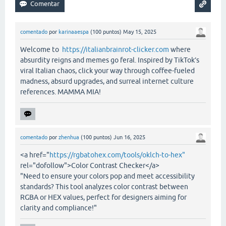
comentado
por
karinaaespa
(
100
puntos)
May 15, 2025
Welcome to
https://italianbrainrot-clicker.com
where
absurdity reigns and memes go feral. Inspired by TikTok’s
viral Italian chaos, click your way through coffee-fueled
madness, absurd upgrades, and surreal internet culture
references. MAMMA MIA!
comentado
por
zhenhua
(
100
puntos)
Jun 16, 2025
<a href="
https://rgbatohex.com/tools/oklch-to-hex"
rel="dofollow">Color Contrast Checker</a>
"Need to ensure your colors pop and meet accessibility
standards? This tool analyzes color contrast between
RGBA or HEX values, perfect for designers aiming for
clarity and compliance!"