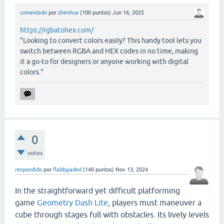
comentado
por
zhenhua
(
100
puntos)
Jun 16, 2025
https://rgbatohex.com/
"Looking to convert colors easily? This handy tool lets you
switch between RGBA and HEX codes in no time, making
it a go-to for designers or anyone working with digital
colors."
0
votos
respondido
por
flabbyjaded
(
140
puntos)
Nov 13, 2024
In the straightforward yet difficult platforming
game
Geometry Dash Lite
, players must maneuver a
cube through stages full with obstacles. Its lively levels