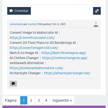
comentado
por
wsmhj
(
100
puntos)
Oct 4, 2025
Convert Image to Watercolor AI：
https://convertiracuarel.com/
Convert 2D Floor Plans to 3D Renderings AI：
https://convertimageto3d.com/
Sketch to Image AI：
https://sketchtoimageai.app/
AI Clothes Changer：
https://clotheschangerai.app/
similarweb alternative：
https://similarwebalternative.com/
AI Hairstyle Changer：
https://aihairstylechanger.me/
Página:
1
2
3
4
Siguiente »