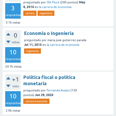
May
preguntado
por
Olli Flock
(
240
puntos)
3
8, 2014
en
la carrera de economía
carrera
ingeniería
respuestas
3.1k
vistas
Economia o Ingenieria
0
preguntado
por
maria jose gutierrez parada
votos
Jul 11, 2013
en
la carrera de economía
10
ingeniería
respuestas
24.7k
vistas
Politica fiscal o politica
+1
monetaria
voto
preguntado
por
Fernanda Avalos
(
130
10
Jun 29, 2020
puntos)
carrera-economia
respuestas
2.9k
vistas