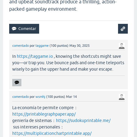
and upbeat soundtrack produce a thrilling, action-
packed gameplay environment.
comentado
por
taggame
(
100
puntos)
May 30, 2025
In
https://taggame.io
, knowing the shortcuts might save
you—or trap you. Use bounce pads and one-time teleports
wisely to gain the upper hand and make your escape.
comentado
por
wsmhj
(
100
puntos)
Mar 14
La economía te permite compre：
https://printablegraphpaper.app/
geniería de sistemas：
https://sudokuprintable.me/
sus intereses personales：
https://multiplicationchartprintable.app/