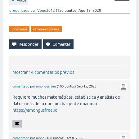
votos
preguntado
por
Vbuu2012
(
150
puntos)
Ago 18, 2020
ingeniería
carrera-economia
Mostrar 14 comentarios previos
comentado
por
amongusfree
(
100
puntos)
Sep 15, 2025
Requiere muchas matemáticas, estadística y análisis de
datos (más de lo que mucha gente imagina).
https://amongusfree.io
comentado
por
moon
(
180
puntos)
Oct 8, 2025