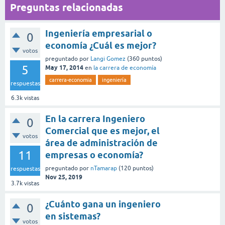
Preguntas relacionadas
Ingeniería empresarial o
0
economía ¿Cuál es mejor?
votos
preguntado
por
Langi Gomez
(
360
puntos)
5
May 17, 2014
en
la carrera de economía
carrera-economia
ingeniería
respuestas
6.3k
vistas
En la carrera Ingeniero
0
Comercial que es mejor, el
votos
área de administración de
11
empresas o economía?
preguntado
por
nTamarap
(
120
puntos)
respuestas
Nov 25, 2019
3.7k
vistas
¿Cuánto gana un ingeniero
0
en sistemas?
votos