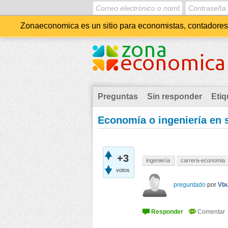
Zonaeconomica es un sitio para economistas, contadores, 
Preguntas
Sin responder
Etiq
Economía o ingeniería en 
+3
ingeniería
carrera-economia
votos
preguntado
por
Vb