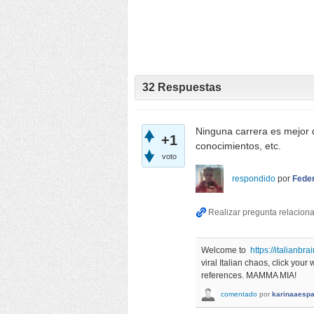
32
Respuestas
Ninguna carrera es mejor 
+1
conocimientos, etc.
voto
respondido
por
Fede
Welcome to
https://italianbra
viral Italian chaos, click you
references. MAMMA MIA!
comentado
por
karinaaesp