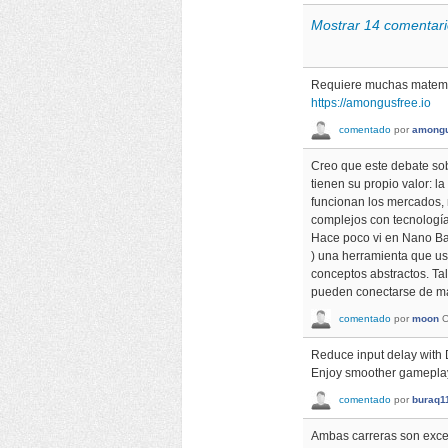
Mostrar 14 comentari
Requiere muchas matemáti
https://amongusfree.io
comentado
por
amongu
Creo que este debate so
tienen su propio valor: 
funcionan los mercados, 
complejos con tecnología
Hace poco vi en Nano B
) una herramienta que usa
conceptos abstractos. Tal
pueden conectarse de ma
comentado
por
moon
O
Reduce input delay with D
Enjoy smoother gameplay,
comentado
por
buraq1
Ambas carreras son excel