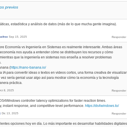
os previos
cas, estadística y análisis de datos (más de lo que mucha gente imagina).
sfree
Sep 15, 2025
bre Economía vs Ingeniería en Sistemas es realmente interesante. Ambas áreas
la economía nos ayuda a entender cómo se distribuyen los recursos y cómo
mientras que la ingeniería en sistemas nos enseña a resolver problemas
.
anana (
https://nano-banana.io/
 IA para convertir ideas o textos en videos cortos, una forma creativa de visualizar
 vez sería genial usar algo así para mostrar cómo la economía y la tecnología
nera práctica.
ct 8, 2025
S4Windows controller latency optimizations for faster reaction times.
 instant response, and competitive-level performance.
https://ds4windows.to/
1
Dic 13, 2025
entes opciones hoy en día. Lo más importante es desarrollar habilidades digitales