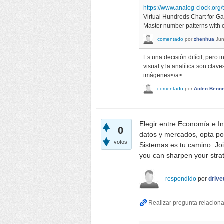
https://www.analog-clock.org/
Virtual Hundreds Chart for G
Master number patterns with ou
comentado
por
zhenhua
Jun
Es una decisión difícil, pero 
visual y la analítica son cla
imágenes</a>
comentado
por
Aiden Benne
Elegir entre Economía e In
0
datos y mercados, opta po
votos
Sistemas es tu camino. Jo
you can sharpen your strate
respondido
por
drive