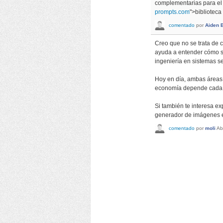
complementarias para el m
prompts.com
">biblioteca
comentado
por
Aiden 
Creo que no se trata de c
ayuda a entender cómo se
ingeniería en sistemas s
Hoy en día, ambas áreas 
economía depende cada v
Si también te interesa ex
generador de imágenes e
comentado
por
moli
Ab