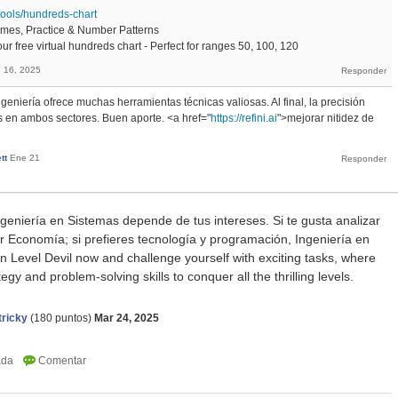
tools/hundreds-chart
ames, Practice & Number Patterns
r free virtual hundreds chart - Perfect for ranges 50, 100, 120
 16, 2025
ingeniería ofrece muchas herramientas técnicas valiosas. Al final, la precisión
ves en ambos sectores. Buen aporte. <a href="
https://refini.ai
">mejorar nitidez de
tt
Ene 21
geniería en Sistemas depende de tus intereses. Si te gusta analizar
r Economía; si prefieres tecnología y programación, Ingeniería en
in
Level Devil
now and challenge yourself with exciting tasks, where
gy and problem-solving skills to conquer all the thrilling levels.
tricky
(
180
puntos)
Mar 24, 2025