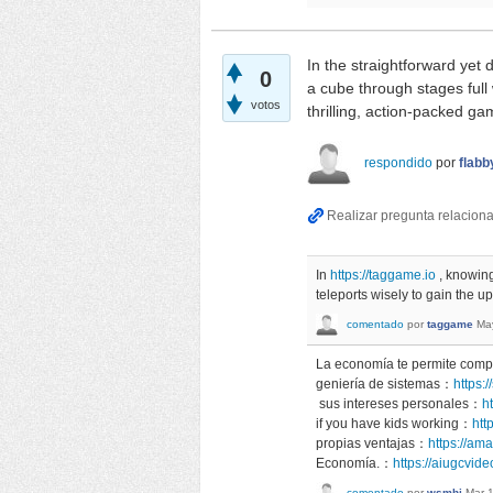
In the straightforward yet 
0
a cube through stages full 
votos
thrilling, action-packed 
respondido
por
flabb
In
https://taggame.io
, knowing
teleports wisely to gain the
comentado
por
taggame
Ma
La economía te permite com
geniería de sistemas：
https:
sus intereses personales：
h
if you have kids working：
htt
propias ventajas：
https://am
Economía.：
https://aiugcvid
comentado
por
wsmhj
Mar 