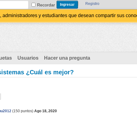
Registro
Recordar
administradores y estudiantes que desean compartir sus conocim
uetas
Usuarios
Hacer una pregunta
sistemas ¿Cuál es mejor?
uu2012
(
150
puntos)
Ago 18, 2020