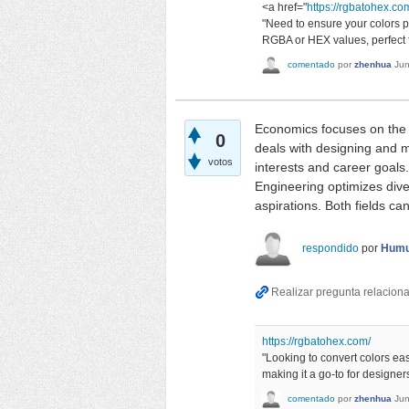
<a href="
https://rgbatohex.co
"Need to ensure your colors p
RGBA or HEX values, perfect f
comentado
por
zhenhua
Jun
Economics focuses on the 
0
deals with designing and 
votos
interests and career goal
Engineering optimizes div
aspirations. Both fields ca
respondido
por
Humu
https://rgbatohex.com/
"Looking to convert colors e
making it a go-to for designer
comentado
por
zhenhua
Jun