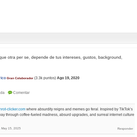
que otra per se, depende de tus intereses, gustos, background,
rico
(
3.3k
puntos)
Ago 19, 2020
Gran Colaborador
inrot-clicker.com
where absurdity reigns and memes go feral. Inspired by TikTok’s
r way through coffee-fueled madness, absurd upgrades, and surreal internet culture
a
May 15, 2025