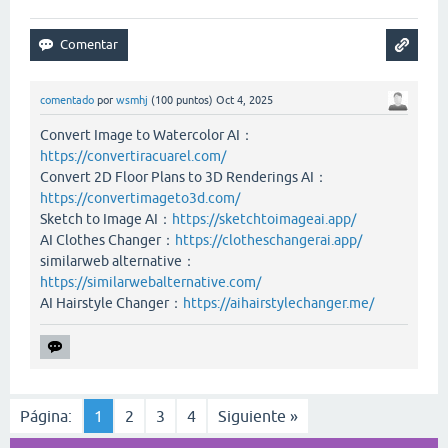
comentado
por
wsmhj
(
100
puntos)
Oct 4, 2025
Convert Image to Watercolor AI：
https://convertiracuarel.com/
Convert 2D Floor Plans to 3D Renderings AI：
https://convertimageto3d.com/
Sketch to Image AI：
https://sketchtoimageai.app/
AI Clothes Changer：
https://clotheschangerai.app/
similarweb alternative：
https://similarwebalternative.com/
AI Hairstyle Changer：
https://aihairstylechanger.me/
Página:
1
2
3
4
Siguiente »