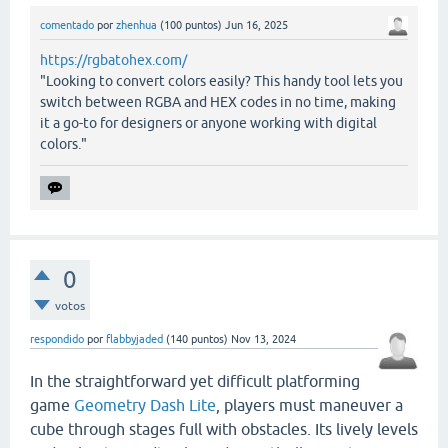
comentado
por
zhenhua
(
100
puntos)
Jun 16, 2025
https://rgbatohex.com/
"Looking to convert colors easily? This handy tool lets you
switch between RGBA and HEX codes in no time, making
it a go-to for designers or anyone working with digital
colors."
0
votos
respondido
por
flabbyjaded
(
140
puntos)
Nov 13, 2024
In the straightforward yet difficult platforming
game
Geometry Dash Lite
, players must maneuver a
cube through stages full with obstacles. Its lively levels