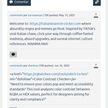
comentado
por
karinaaespa
(
100
puntos)
May 15, 2025
Welcome to
https://italianbrainrot-clicker.com
where
absurdity reigns and memes go feral. Inspired by TikTok’s
viral Italian chaos, click your way through coffee-fueled
madness, absurd upgrades, and surreal internet culture
references. MAMMA MIA!
comentado
por
zhenhua
(
100
puntos)
Jun 16, 2025
<a href="
https://rgbatohex.com/tools/oklch-to-hex"
rel="dofollow">Color Contrast Checker</a>
"Need to ensure your colors pop and meet accessibility
standards? This tool analyzes color contrast between
RGBA or HEX values, perfect for designers aiming for
clarity and compliance!"