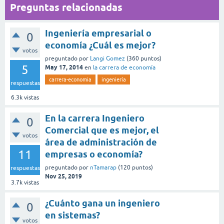
Preguntas relacionadas
Ingeniería empresarial o
0
economía ¿Cuál es mejor?
votos
preguntado
por
Langi Gomez
(
360
puntos)
5
May 17, 2014
en
la carrera de economía
carrera-economia
ingeniería
respuestas
6.3k
vistas
En la carrera Ingeniero
0
Comercial que es mejor, el
votos
área de administración de
11
empresas o economía?
preguntado
por
nTamarap
(
120
puntos)
respuestas
Nov 25, 2019
3.7k
vistas
¿Cuánto gana un ingeniero
0
en sistemas?
votos