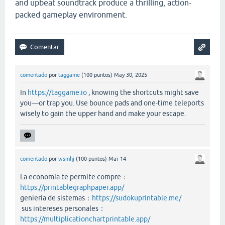
and upbeat soundtrack produce a thrilling, action-
packed gameplay environment.
comentado
por
taggame
(
100
puntos)
May 30, 2025
In
https://taggame.io
, knowing the shortcuts might save
you—or trap you. Use bounce pads and one-time teleports
wisely to gain the upper hand and make your escape.
comentado
por
wsmhj
(
100
puntos)
Mar 14
La economía te permite compre：
https://printablegraphpaper.app/
geniería de sistemas：
https://sudokuprintable.me/
sus intereses personales：
https://multiplicationchartprintable.app/