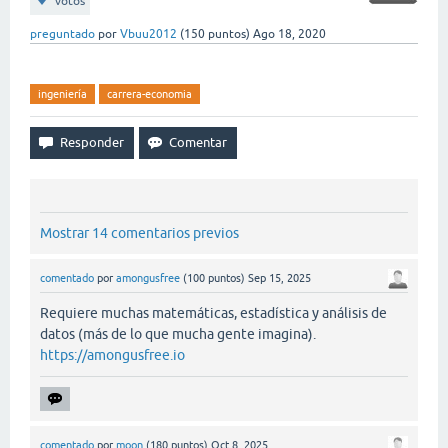
votos
preguntado
por
Vbuu2012
(
150
puntos)
Ago 18, 2020
ingeniería
carrera-economia
Mostrar 14 comentarios previos
comentado
por
amongusfree
(
100
puntos)
Sep 15, 2025
Requiere muchas matemáticas, estadística y análisis de
datos (más de lo que mucha gente imagina).
https://amongusfree.io
comentado
por
moon
(
180
puntos)
Oct 8, 2025