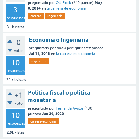
May
preguntado
por
Olli Flock
(
240
puntos)
3
8, 2014
en
la carrera de economía
carrera
ingeniería
respuestas
3.1k
vistas
Economia o Ingenieria
0
preguntado
por
maria jose gutierrez parada
votos
Jul 11, 2013
en
la carrera de economía
10
ingeniería
respuestas
24.7k
vistas
Politica fiscal o politica
+1
monetaria
voto
preguntado
por
Fernanda Avalos
(
130
10
Jun 29, 2020
puntos)
carrera-economia
respuestas
2.9k
vistas