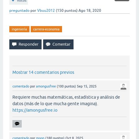
votos
preguntado
por
Vbuu2012
(
150
puntos)
Ago 18, 2020
ingeniería
carrera-economia
Mostrar 14 comentarios previos
comentado
por
amongusfree
(
100
puntos)
Sep 15, 2025
Requiere muchas matemáticas, estadística y análisis de
datos (más de lo que mucha gente imagina).
https://amongusfree.io
comentado
por
moon
(
180
puntos)
Oct 8, 2025