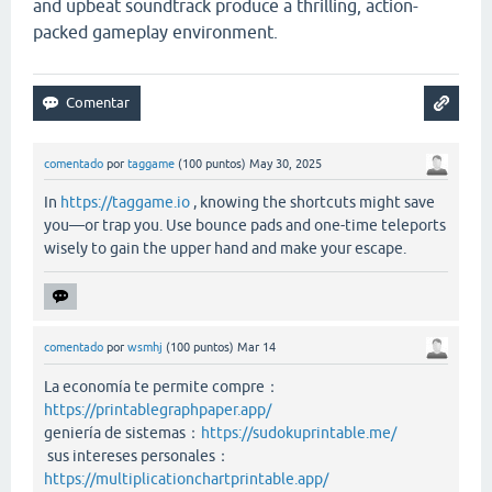
and upbeat soundtrack produce a thrilling, action-
packed gameplay environment.
comentado
por
taggame
(
100
puntos)
May 30, 2025
In
https://taggame.io
, knowing the shortcuts might save
you—or trap you. Use bounce pads and one-time teleports
wisely to gain the upper hand and make your escape.
comentado
por
wsmhj
(
100
puntos)
Mar 14
La economía te permite compre：
https://printablegraphpaper.app/
geniería de sistemas：
https://sudokuprintable.me/
sus intereses personales：
https://multiplicationchartprintable.app/