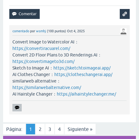
comentado
por
wsmhj
(
100
puntos)
Oct 4, 2025
Convert Image to Watercolor AI：
https://convertiracuarel.com/
Convert 2D Floor Plans to 3D Renderings AI：
https://convertimageto3d.com/
Sketch to Image AI：
https://sketchtoimageai.app/
AI Clothes Changer：
https://clotheschangerai.app/
similarweb alternative：
https://similarwebalternative.com/
AI Hairstyle Changer：
https://aihairstylechanger.me/
Página:
1
2
3
4
Siguiente »