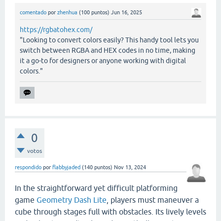
comentado
por
zhenhua
(
100
puntos)
Jun 16, 2025
https://rgbatohex.com/
"Looking to convert colors easily? This handy tool lets you
switch between RGBA and HEX codes in no time, making
it a go-to for designers or anyone working with digital
colors."
0
votos
respondido
por
flabbyjaded
(
140
puntos)
Nov 13, 2024
In the straightforward yet difficult platforming
game
Geometry Dash Lite
, players must maneuver a
cube through stages full with obstacles. Its lively levels