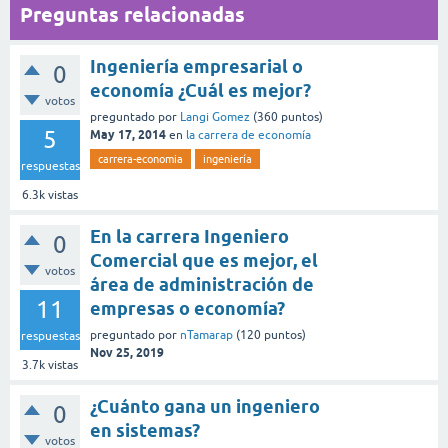
Preguntas relacionadas
Ingeniería empresarial o
0
economía ¿Cuál es mejor?
votos
preguntado
por
Langi Gomez
(
360
puntos)
5
May 17, 2014
en
la carrera de economía
carrera-economia
ingeniería
respuestas
6.3k
vistas
En la carrera Ingeniero
0
Comercial que es mejor, el
votos
área de administración de
11
empresas o economía?
preguntado
por
nTamarap
(
120
puntos)
respuestas
Nov 25, 2019
3.7k
vistas
¿Cuánto gana un ingeniero
0
en sistemas?
votos