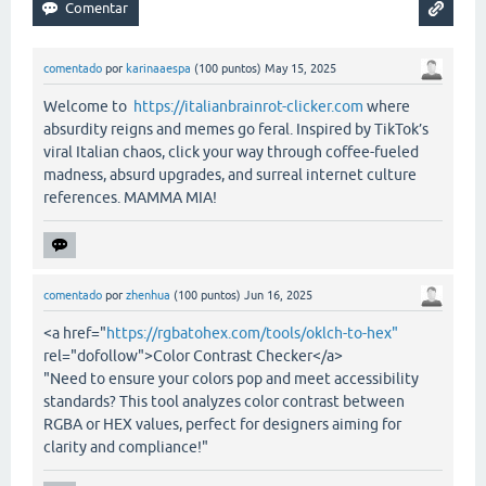
comentado
por
karinaaespa
(
100
puntos)
May 15, 2025
Welcome to
https://italianbrainrot-clicker.com
where
absurdity reigns and memes go feral. Inspired by TikTok’s
viral Italian chaos, click your way through coffee-fueled
madness, absurd upgrades, and surreal internet culture
references. MAMMA MIA!
comentado
por
zhenhua
(
100
puntos)
Jun 16, 2025
<a href="
https://rgbatohex.com/tools/oklch-to-hex"
rel="dofollow">Color Contrast Checker</a>
"Need to ensure your colors pop and meet accessibility
standards? This tool analyzes color contrast between
RGBA or HEX values, perfect for designers aiming for
clarity and compliance!"