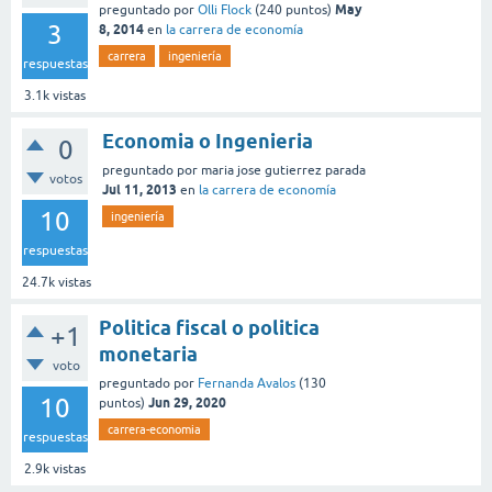
May
preguntado
por
Olli Flock
(
240
puntos)
3
8, 2014
en
la carrera de economía
carrera
ingeniería
respuestas
3.1k
vistas
Economia o Ingenieria
0
preguntado
por
maria jose gutierrez parada
votos
Jul 11, 2013
en
la carrera de economía
10
ingeniería
respuestas
24.7k
vistas
Politica fiscal o politica
+1
monetaria
voto
preguntado
por
Fernanda Avalos
(
130
10
Jun 29, 2020
puntos)
carrera-economia
respuestas
2.9k
vistas