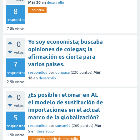
Mar 30
en
desarrollo
8
industria
respuestas
7.8k
vistas
Yo soy economista; buscaba
0
opiniones de colegas; la
votos
afirmación es cierta para
7
varios países.
Mar
respondido
por
qunagxa
(
220
puntos)
respuestas
16
en
desarrollo
2.9k
vistas
¿Es posible retomar en AL
0
el modelo de sustitución de
votos
importaciones en el actual
5
marco de la globalización?
Mar
respondido
por
suman69
(
260
puntos)
respuestas
5
en
desarrollo
1.9k
vistas
un-nuevo-modelo-de-desarrollo