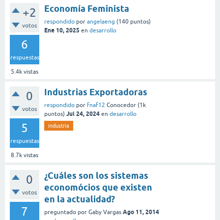
Economía Feminista
+2
respondido
por
angelaeng
(
140
puntos)
votos
Ene 10, 2025
en
desarrollo
6
respuestas
5.4k
vistas
Industrias Exportadoras
0
respondido
por
fnaf12
Conocedor
(
1k
votos
Jul 24, 2024
puntos)
en
desarrollo
5
industria
respuestas
8.7k
vistas
¿Cuáles son los sistemas
0
economócios que existen
votos
en la actualidad?
7
Ago 11, 2014
preguntado
por
Gaby Vargas