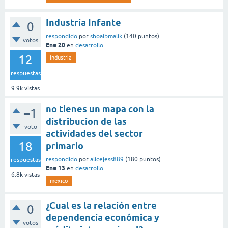
Industria Infante
0
respondido
por
shoaibmalik
(
140
puntos)
votos
Ene 20
en
desarrollo
12
industria
respuestas
9.9k
vistas
no tienes un mapa con la
–1
distribucion de las
voto
actividades del sector
18
primario
respondido
por
alicejess889
(
180
puntos)
respuestas
Ene 13
en
desarrollo
6.8k
vistas
mexico
¿Cual es la relación entre
0
dependencia económica y
votos