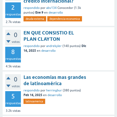
crédito internacional?
2
respondido
por
abv134
Conocedor
(
1.5k
Ene 9
puntos)
en
desarrollo
respuestas
deuda-externa
dependencia-economica
2.7k
vistas
EN QUE CONSISTIO EL
0
PLAN CLAYTON
votos
Dic
respondido
por
andrekyler
(
140
puntos)
8
16, 2025
en
desarrollo
respuestas
4.5k
vistas
Las economías mas grandes
0
de latinoamérica
votos
respondido
por
herringbur
(
380
puntos)
5
Feb 16, 2025
en
desarrollo
latinoamerica
respuestas
3.2k
vistas