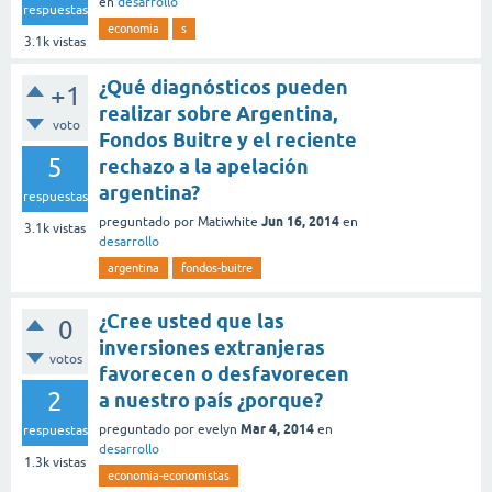
en
desarrollo
respuestas
economia
s
3.1k
vistas
¿Qué diagnósticos pueden
+1
realizar sobre Argentina,
voto
Fondos Buitre y el reciente
5
rechazo a la apelación
argentina?
respuestas
Jun 16, 2014
preguntado
por
Matiwhite
en
3.1k
vistas
desarrollo
argentina
fondos-buitre
¿Cree usted que las
0
inversiones extranjeras
votos
favorecen o desfavorecen
2
a nuestro país ¿porque?
Mar 4, 2014
preguntado
por
evelyn
en
respuestas
desarrollo
1.3k
vistas
economia-economistas