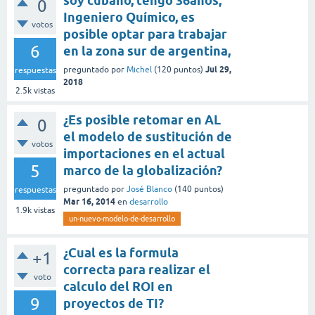
soy cubano, tengo 36años,
0
Ingeniero Químico, es
votos
posible optar para trabajar
6
en la zona sur de argentina,
Jul 29,
preguntado
por
Michel
(
120
puntos)
respuestas
2018
2.5k
vistas
¿Es posible retomar en AL
0
el modelo de sustitución de
votos
importaciones en el actual
5
marco de la globalización?
preguntado
por
José Blanco
(
140
puntos)
respuestas
Mar 16, 2014
en
desarrollo
1.9k
vistas
un-nuevo-modelo-de-desarrollo
¿Cual es la formula
+1
correcta para realizar el
voto
calculo del ROI en
9
proyectos de TI?