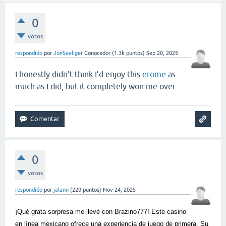
0
votos
respondido
por
JonSeeliger
Conocedor
(
1.3k
puntos)
Sep 20, 2025
I honestly didn’t think I’d enjoy this
erome
as
much as I did, but it completely won me over.
0
votos
respondido
por
jalann
(
220
puntos)
Nov 24, 2025
¡Qué grata sorpresa me llevé con Brazino777! Este casino
en línea mexicano ofrece una experiencia de juego de primera. Su