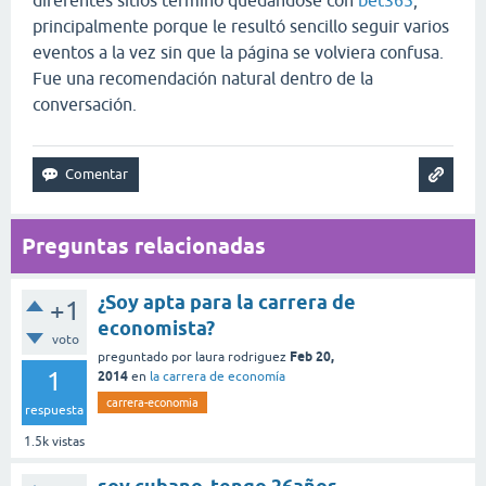
diferentes sitios terminó quedándose con
bet365
,
principalmente porque le resultó sencillo seguir varios
eventos a la vez sin que la página se volviera confusa.
Fue una recomendación natural dentro de la
conversación.
Preguntas relacionadas
¿Soy apta para la carrera de
+1
economista?
voto
Feb 20,
preguntado
por
laura rodriguez
1
2014
en
la carrera de economía
carrera-economia
respuesta
1.5k
vistas