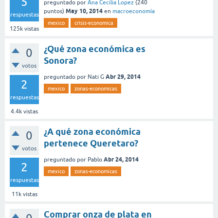
5
preguntado
por
Ana Cecilia Lopez
(
240
May 10, 2014
puntos)
en
macroeconomía
respuestas
mexico
crisis-economica
125k
vistas
¿Qué zona económica es
0
Sonora?
votos
Abr 29, 2014
preguntado
por
Nati G
2
mexico
zonas-economicas
respuestas
4.4k
vistas
¿A qué zona económica
0
pertenece Queretaro?
votos
Abr 24, 2014
preguntado
por
Pablo
2
mexico
zonas-economicas
respuestas
11k
vistas
Comprar onza de plata en