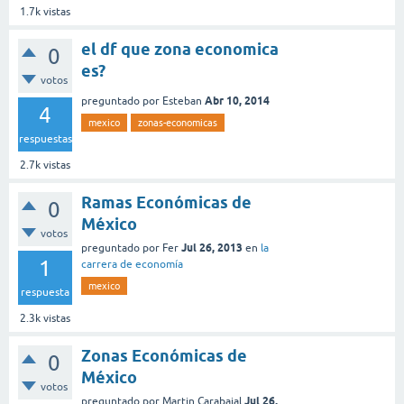
1.7k
vistas
el df que zona economica
0
es?
votos
Abr 10, 2014
preguntado
por
Esteban
4
mexico
zonas-economicas
respuestas
2.7k
vistas
Ramas Económicas de
0
México
votos
Jul 26, 2013
preguntado
por
Fer
en
la
1
carrera de economía
mexico
respuesta
2.3k
vistas
Zonas Económicas de
0
México
votos
Jul 26,
preguntado
por
Martin Carabajal