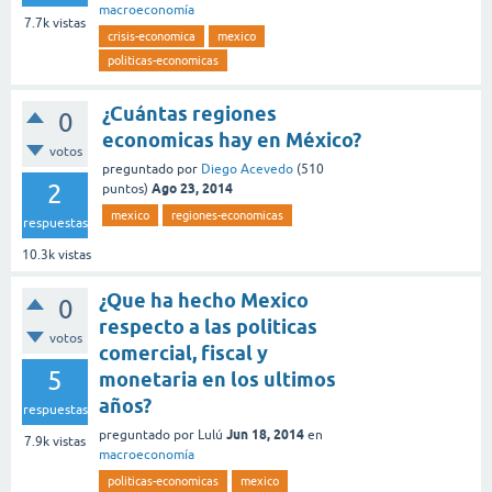
macroeconomía
7.7k
vistas
crisis-economica
mexico
politicas-economicas
¿Cuántas regiones
0
economicas hay en México?
votos
preguntado
por
Diego Acevedo
(
510
2
Ago 23, 2014
puntos)
mexico
regiones-economicas
respuestas
10.3k
vistas
¿Que ha hecho Mexico
0
respecto a las politicas
votos
comercial, fiscal y
5
monetaria en los ultimos
años?
respuestas
Jun 18, 2014
preguntado
por
Lulú
en
7.9k
vistas
macroeconomía
politicas-economicas
mexico