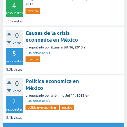
4
2013
mexico
respuestas
366k
vistas
Causas de la crisis
0
economica en México
votos
Jul 16, 2013
preguntado
por
itzmara
en
5
macroeconomía
mexico
respuestas
8.3k
vistas
Politica economica en
0
México
votos
Jul 11, 2013
preguntado
por
anónimo
en
2
macroeconomía
politicas-economicas
mexico
respuestas
2.1k
vistas