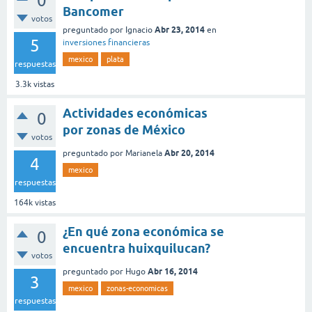
0
Bancomer
votos
Abr 23, 2014
preguntado
por
Ignacio
en
5
inversiones financieras
mexico
plata
respuestas
3.3k
vistas
Actividades económicas
0
por zonas de México
votos
Abr 20, 2014
preguntado
por
Marianela
4
mexico
respuestas
164k
vistas
¿En qué zona económica se
0
encuentra huixquilucan?
votos
Abr 16, 2014
preguntado
por
Hugo
3
mexico
zonas-economicas
respuestas