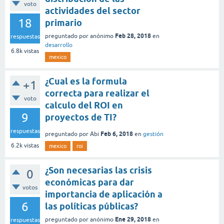
voto
actividades del sector
18
primario
Feb 28, 2018
preguntado
por
anónimo
en
respuestas
desarrollo
6.8k
vistas
mexico
¿Cual es la formula
+1
correcta para realizar el
voto
calculo del ROI en
9
proyectos de TI?
respuestas
Feb 6, 2018
preguntado
por
Abi
en
gestión
6.2k
vistas
mexico
roi
¿Son necesarias las crisis
0
económicas para dar
votos
importancia de aplicación a
6
las políticas públicas?
Ene 29, 2018
preguntado
por
anónimo
en
respuestas