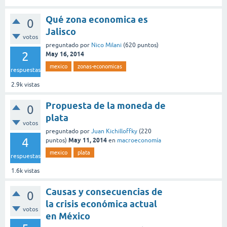
Qué zona economica es
0
Jalisco
votos
preguntado
por
Nico Milani
(
620
puntos)
2
May 16, 2014
mexico
zonas-economicas
respuestas
2.9k
vistas
Propuesta de la moneda de
0
plata
votos
preguntado
por
Juan Kichilloffky
(
220
4
May 11, 2014
puntos)
en
macroeconomía
mexico
plata
respuestas
1.6k
vistas
Causas y consecuencias de
0
la crisis económica actual
votos
en México