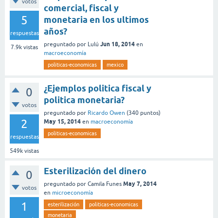
votos
comercial, fiscal y
5
monetaria en los ultimos
años?
respuestas
Jun 18, 2014
preguntado
por
Lulú
en
7.9k
vistas
macroeconomía
politicas-economicas
mexico
¿Ejemplos politica fiscal y
0
politica monetaria?
votos
preguntado
por
Ricardo Owen
(
340
puntos)
2
May 15, 2014
en
macroeconomía
politicas-economicas
respuestas
549k
vistas
Esterilización del dinero
0
May 7, 2014
preguntado
por
Camila Funes
votos
en
microeconomía
1
esterilización
politicas-economicas
monetaria