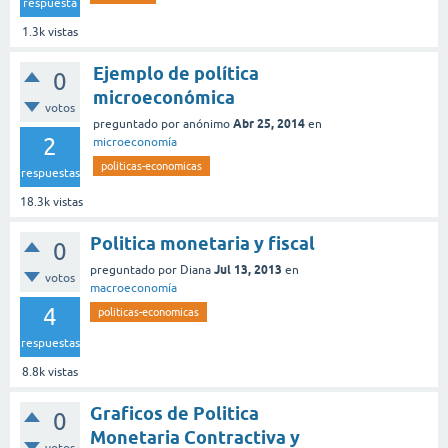
respuesta
1.3k
vistas
Ejemplo de política
0
microeconómica
votos
Abr 25, 2014
preguntado
por
anónimo
en
2
microeconomía
politicas-economicas
respuestas
18.3k
vistas
Politica monetaria y fiscal
0
Jul 13, 2013
preguntado
por
Diana
en
votos
macroeconomía
4
politicas-economicas
respuestas
8.8k
vistas
Graficos de Politica
0
Monetaria Contractiva y