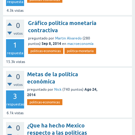
respuesta
4.3k
vistas
Gráfico politica monetaria
0
contractiva
votos
preguntado
por
Martin Alvaredo
(
280
1
Sep 8, 2014
puntos)
en
macroeconomía
politicas-economicas
politica-monetaria
respuesta
15.3k
vistas
Metas de la política
0
económica
votos
Ago 24,
preguntado
por
Nick
(
740
puntos)
3
2014
politicas-economicas
respuestas
6.1k
vistas
¿Que ha hecho Mexico
0
respecto a las politicas