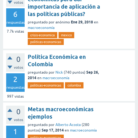
votos
importancia de aplicación a
6
las políticas públicas?
Ene 29, 2018
preguntado
por
anónimo
en
respuestas
macroeconomía
7.7k
vistas
crisis-economica
mexico
politicas-economicas
Política Económica en
0
Colombia
votos
Sep 26,
preguntado
por
Nick
(
740
puntos)
2
2014
en
macroeconomía
politicas-economicas
colombia
respuestas
997
vistas
Metas macroeconómicas
0
ejemplos
votos
preguntado
por
Alberto Acosta
(
280
1
Sep 17, 2014
puntos)
en
macroeconomía
politicas-economicas