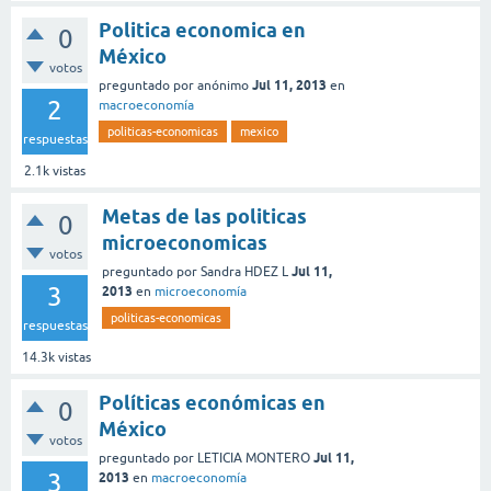
Politica economica en
0
México
votos
Jul 11, 2013
preguntado
por
anónimo
en
2
macroeconomía
politicas-economicas
mexico
respuestas
2.1k
vistas
Metas de las politicas
0
microeconomicas
votos
Jul 11,
preguntado
por
Sandra HDEZ L
3
2013
en
microeconomía
politicas-economicas
respuestas
14.3k
vistas
Políticas económicas en
0
México
votos
Jul 11,
preguntado
por
LETICIA MONTERO
3
2013
en
macroeconomía