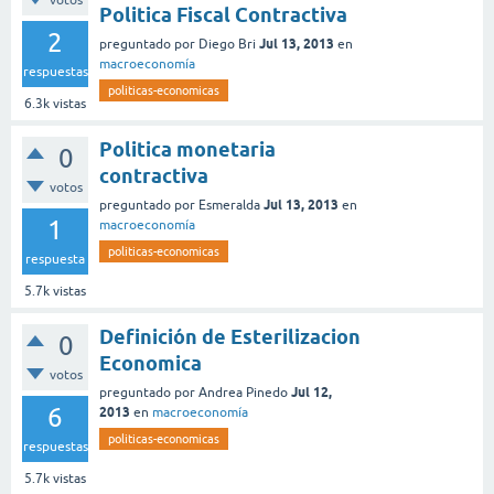
votos
Politica Fiscal Contractiva
2
Jul 13, 2013
preguntado
por
Diego Bri
en
macroeconomía
respuestas
politicas-economicas
6.3k
vistas
Politica monetaria
0
contractiva
votos
Jul 13, 2013
preguntado
por
Esmeralda
en
1
macroeconomía
politicas-economicas
respuesta
5.7k
vistas
Definición de Esterilizacion
0
Economica
votos
Jul 12,
preguntado
por
Andrea Pinedo
6
2013
en
macroeconomía
politicas-economicas
respuestas
5.7k
vistas