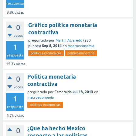
respuestas
8.8k
vistas
Gráfico politica monetaria
0
contractiva
votos
preguntado
por
Martin Alvaredo
(
280
1
Sep 8, 2014
puntos)
en
macroeconomía
politicas-economicas
politica-monetaria
respuesta
15.3k
vistas
Politica monetaria
0
contractiva
votos
Jul 13, 2013
preguntado
por
Esmeralda
en
1
macroeconomía
politicas-economicas
respuesta
5.7k
vistas
¿Que ha hecho Mexico
0
respecto a las politicas