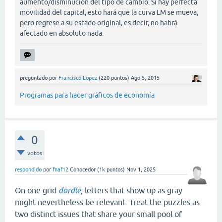
aumento/disminución del tipo de cambio. Si hay perfecta
movilidad del capital, esto hará que la curva LM se mueva,
pero regrese a su estado original, es decir, no habrá
afectado en absoluto nada.
preguntado
por
Francisco Lopez
(
220
puntos)
Ago 5, 2015
Programas para hacer gráficos de economía
0
votos
respondido
por
fnaf12
Conocedor
(
1k
puntos)
Nov 1, 2025
On one grid
dordle
, letters that show up as gray
might nevertheless be relevant. Treat the puzzles as
two distinct issues that share your small pool of