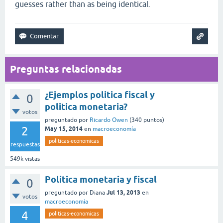
guesses rather than as being identical.
Preguntas relacionadas
¿Ejemplos politica fiscal y
0
politica monetaria?
votos
preguntado
por
Ricardo Owen
(
340
puntos)
2
May 15, 2014
en
macroeconomía
politicas-economicas
respuestas
549k
vistas
Politica monetaria y fiscal
0
Jul 13, 2013
preguntado
por
Diana
en
votos
macroeconomía
4
politicas-economicas