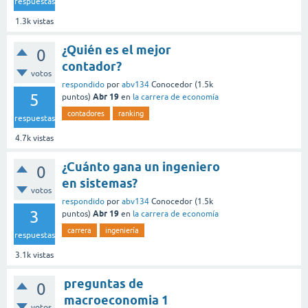
respuestas
1.3k
vistas
¿Quién es el mejor
0
contador?
votos
respondido
por
abv134
Conocedor
(
1.5k
5
Abr 19
puntos)
en
la carrera de economía
contadores
ranking
respuestas
4.7k
vistas
¿Cuánto gana un ingeniero
0
en sistemas?
votos
respondido
por
abv134
Conocedor
(
1.5k
3
Abr 19
puntos)
en
la carrera de economía
carrera
ingeniería
respuestas
3.1k
vistas
preguntas de
0
macroeconomia 1
votos