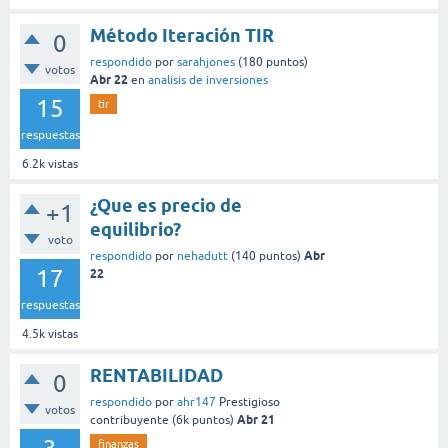
Método Iteración TIR
0
respondido
por
sarahjones
(
180
puntos)
votos
Abr 22
en
analisis de inversiones
15
tir
respuestas
6.2k
vistas
¿Que es precio de
+1
equilibrio?
voto
Abr
respondido
por
nehadutt
(
140
puntos)
17
22
respuestas
4.5k
vistas
RENTABILIDAD
0
respondido
por
ahr147
Prestigioso
votos
Abr 21
contribuyente
(
6k
puntos)
finanzas