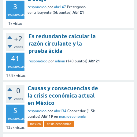
3
respondido
por
ahr147
Prestigioso
Abr 21
contribuyente
(
6k
puntos)
respuestas
1k
vistas
Es redundante calcular la
+2
razón circulante y la
votos
prueba ácida
41
Abr 21
respondido
por
adnan
(
140
puntos)
respuestas
17.9k
vistas
Causas y consecuencias de
0
la crisis económica actual
votos
en México
5
respondido
por
abv134
Conocedor
(
1.5k
Abr 19
puntos)
en
macroeconomía
respuestas
mexico
crisis-economica
125k
vistas