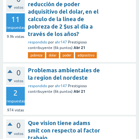
reducción de poder
votos
adquisitivo del dolar, en el
11
calculo de la linea de
pobreza de 2 $us al día a
respuestas
través de los años?
9.9k
vistas
respondido
por
ahr147
Prestigioso
Abr 21
contribuyente
(
6k
puntos)
pobreza
dolar
poder
adqiositivo
Problemas ambientales de
0
la region del nordeste
votos
respondido
por
ahr147
Prestigioso
2
Abr 21
contribuyente
(
6k
puntos)
respuestas
974
vistas
Que vision tiene adams
0
smit con respecto al factor
votos
trabajo