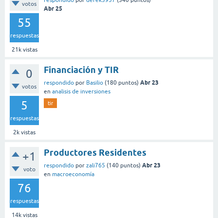
respondido
por
derek3957
(
340
puntos)
votos
Abr 25
55
respuestas
21k
vistas
Financiación y TIR
0
Abr 23
respondido
por
Basilio
(
180
puntos)
votos
en
analisis de inversiones
5
tir
respuestas
2k
vistas
Productores Residentes
+1
Abr 23
respondido
por
zali765
(
140
puntos)
voto
en
macroeconomía
76
respuestas
14k
vistas