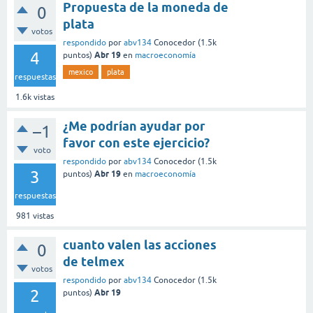
Propuesta de la moneda de
0
plata
votos
respondido
por
abv134
Conocedor
(
1.5k
4
Abr 19
puntos)
en
macroeconomía
mexico
plata
respuestas
1.6k
vistas
¿Me podrían ayudar por
–1
favor con este ejercicio?
voto
respondido
por
abv134
Conocedor
(
1.5k
3
Abr 19
puntos)
en
macroeconomía
respuestas
981
vistas
cuanto valen las acciones
0
de telmex
votos
respondido
por
abv134
Conocedor
(
1.5k
2
Abr 19
puntos)