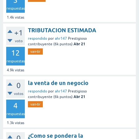
3
respuestas
1.4k
vistas
TRIBUTACION ESTIMADA
+1
respondido
por
ahr147
Prestigioso
voto
Abr 21
contribuyente
(
6k
puntos)
12
van-tir
respuestas
4.9k
vistas
la venta de un negocio
0
respondido
por
ahr147
Prestigioso
votos
Abr 21
contribuyente
(
6k
puntos)
4
van-tir
respuestas
1.3k
vistas
¿Como se pondera la
0