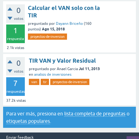
Calcular el VAN solo con la
0
TIR
votos
preguntado
por
Dayann Briceño
(
160
1
Ago 15, 2018
puntos)
proyectos-de-inversion
respuesta
2.1k
vistas
TIR VAN y Valor Residual
0
Jul 11, 2013
preguntado
por
Anael Garcia
votos
en
analisis de inversiones
7
van
tir
proyectos-de-inversion
respuestas
37.2k
vistas
Para ver más, presiona en
lista completa de preguntas
o
etiquetas populares
.
Enviar feedback