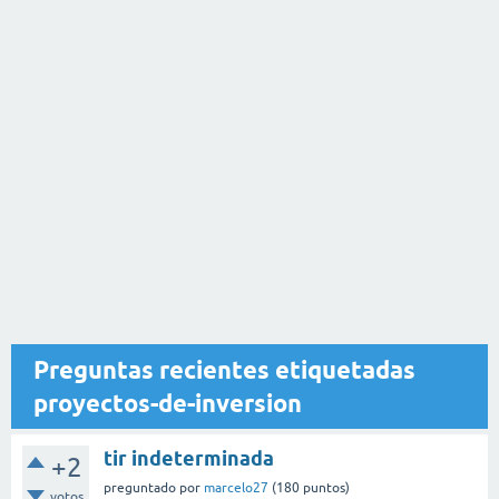
Preguntas recientes etiquetadas
proyectos-de-inversion
tir indeterminada
+2
preguntado
por
marcelo27
(
180
puntos)
votos