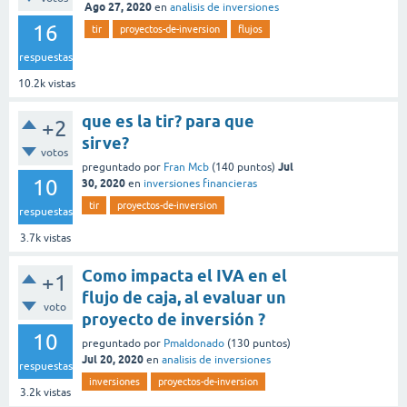
Ago 27, 2020
en
analisis de inversiones
16
tir
proyectos-de-inversion
flujos
respuestas
10.2k
vistas
que es la tir? para que
+2
sirve?
votos
Jul
preguntado
por
Fran Mcb
(
140
puntos)
10
30, 2020
en
inversiones financieras
tir
proyectos-de-inversion
respuestas
3.7k
vistas
Como impacta el IVA en el
+1
flujo de caja, al evaluar un
voto
proyecto de inversión ?
10
preguntado
por
Pmaldonado
(
130
puntos)
Jul 20, 2020
en
analisis de inversiones
respuestas
inversiones
proyectos-de-inversion
3.2k
vistas