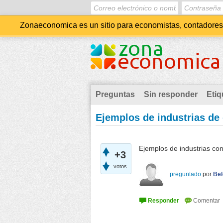
Zonaeconomica es un sitio para economistas, contadores, 
Preguntas
Sin responder
Etiq
Ejemplos de industrias de
Ejemplos de industrias co
+3
votos
preguntado
por
Bel