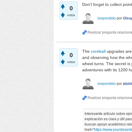
Don't forget to collect poi
0
votos
respondido
por
Oisu
The
coreball
upgrades are a
0
and observing how the whe
votos
wheel turns. The secret is
adventures with its 1200 h
respondido
por
plai
Interesante artículo sobre ej
explicación es clara y útil p
buscan apoyo académico rela
href="
https://www.yourdisserta