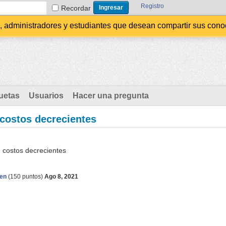
Registro
Recordar
administradores y estudiantes que desean compartir sus conocim
uetas
Usuarios
Hacer una pregunta
 costos decrecientes
n costos decrecientes
en
(
150
puntos)
Ago 8, 2021