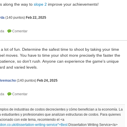
nts along the way to
slope 2
improve your achievements!
yda
(
140
puntos)
Feb 22, 2025
 lot of fun. Determine the safest time to shoot by taking your time
el moves. You have to time your shot more precisely the faster the
 patience, so don't rush. Anyone can experience the game's unique
ard and varied levels.
ntivemacho
(
140
puntos)
Feb 24, 2025
emplos de industrias de costos decrecientes y cómo benefician a la economía. La
ara estudiantes y profesionales que analizan estructuras de costos. Para quienes
cionado con este tema, recomiendo el <a
tion.co.uk/dissertation-writing-service">Best
Dissertation Writing Service</a>