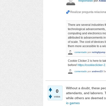
respondido
por
Alib
There are several industries 
technological advancements, 
computing and electronics ind
attributed to advancements i
of scale. The cost of devices
them more accessible to a wi
comentado
por
nshighjump
Cookie Clicker 2 is here to ta
before!
https://cookieclicker-2.
comentado
por
andree23
Se
Without a doubt, these peop
0
attendants, and laborers. 
votos
while others are deemed sup
io games