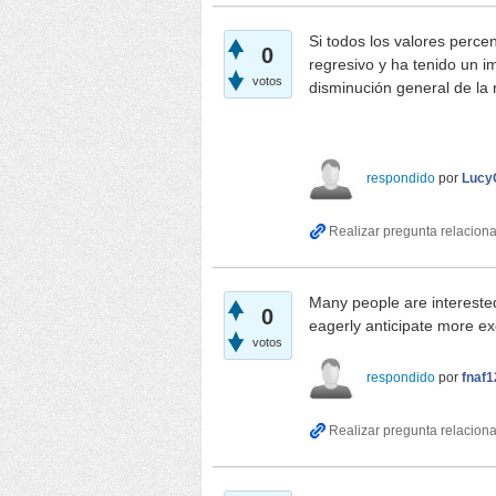
Si todos los valores perce
0
regresivo y ha tenido un i
votos
disminución general de la 
half body sexdoll
respondido
por
Lucy
Many people are interested 
0
eagerly anticipate more ex
votos
respondido
por
fnaf1