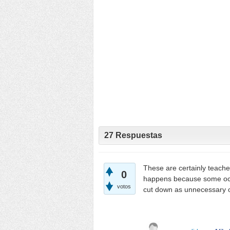
27
Respuestas
These are certainly teacher
0
happens because some occ
votos
cut down as unnecessary o