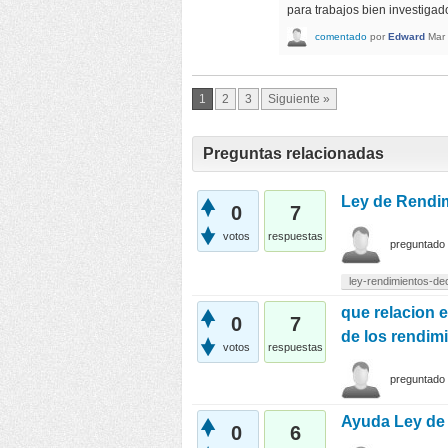
para trabajos bien investigad
comentado
por
Edward
Mar
1
2
3
Siguiente »
Preguntas relacionadas
Ley de Rendi
0
7
votos
respuestas
preguntado
ley-rendimientos-de
que relacion e
0
7
de los rendim
votos
respuestas
preguntado
Ayuda Ley de
0
6