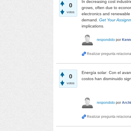
In decreasing cost industr
0
grows, often due to econom
votos
electronics and renewable 
demand.
Get Your Assign
implications.
respondido
por
Kenn
Energía solar: Con el avan
0
costos han disminuido sign
votos
Snow Road
respondido
por
Archi