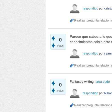
respondido
por
cris
Parece que sabes a lo que 
0
conocimientos sobre este
votos
respondido
por
ryanr
Fantastic writing.
area code
0
votos
respondido
por
Niko