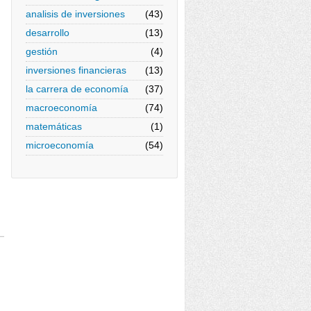
analisis de inversiones
(43)
desarrollo
(13)
gestión
(4)
inversiones financieras
(13)
la carrera de economía
(37)
macroeconomía
(74)
matemáticas
(1)
microeconomía
(54)