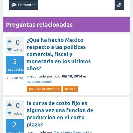
Preguntas relacionadas
¿Que ha hecho Mexico
0
respecto a las politicas
votos
comercial, fiscal y
5
monetaria en los ultimos
años?
respuestas
Jun 18, 2014
preguntado
por
Lulú
en
7.9k
vistas
macroeconomía
politicas-economicas
mexico
la curva de costo fijo es
0
alguna vez una funcion de
votos
produccion en el corto
2
plazo?
preguntado
por
Maria Lujan Davalos
(
280
respuestas