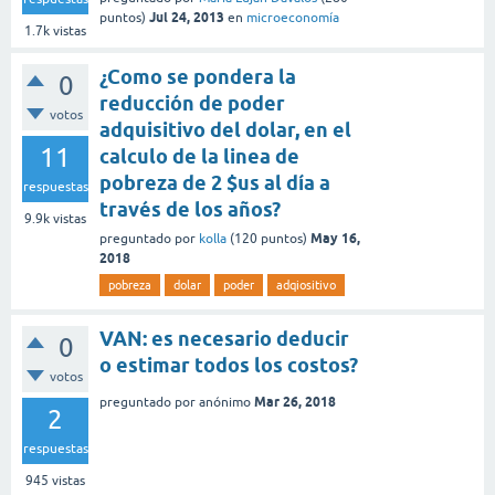
Jul 24, 2013
puntos)
en
microeconomía
1.7k
vistas
¿Como se pondera la
0
reducción de poder
votos
adquisitivo del dolar, en el
11
calculo de la linea de
pobreza de 2 $us al día a
respuestas
través de los años?
9.9k
vistas
May 16,
preguntado
por
kolla
(
120
puntos)
2018
pobreza
dolar
poder
adqiositivo
VAN: es necesario deducir
0
o estimar todos los costos?
votos
Mar 26, 2018
preguntado
por
anónimo
2
respuestas
945
vistas