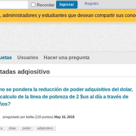
Registro
Recordar
administradores y estudiantes que desean compartir sus conocim
uetas
Usuarios
Hacer una pregunta
tadas adqiositivo
 se pondera la reducción de poder adquisitivo del dolar,
 calculo de la linea de pobreza de 2 $us al día a través de
años?
preguntado
por
kolla
(
120
puntos)
May 16, 2018
za
dolar
poder
adqiositivo