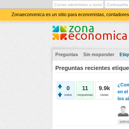
Zonaeconomica es un sitio para economistas, contadores, 
Preguntas
Sin responder
Etiq
Preguntas recientes etique
¿Como
0
11
9.9k
en el
votos
respuestas
vistas
los 
pobre